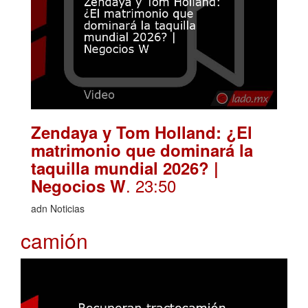
Zendaya y Tom Holland: ¿El
matrimonio que dominará la
taquilla mundial 2026? |
. 23:50
Negocios W
adn Noticias
camión