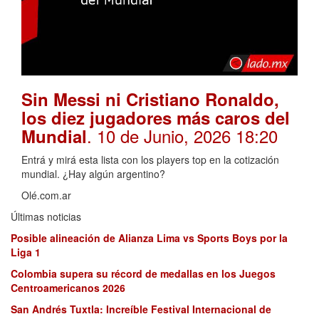
Sin Messi ni Cristiano Ronaldo,
los diez jugadores más caros del
. 10 de Junio, 2026 18:20
Mundial
Entrá y mirá esta lista con los players top en la cotización
mundial. ¿Hay algún argentino?
Olé.com.ar
Últimas noticias
Posible alineación de Alianza Lima vs Sports Boys por la
Liga 1
Colombia supera su récord de medallas en los Juegos
Centroamericanos 2026
San Andrés Tuxtla: Increíble Festival Internacional de