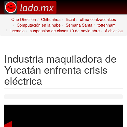
One Direction
Chihuahua
fiscal
clima coatzacoalcos
Computación en la nube
Semana Santa
tottenham
Incendio
suspension de clases 10 de noviembre
Alchichica
Industria maquiladora de
Yucatán enfrenta crisis
eléctrica