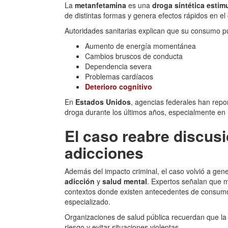
La
metanfetamina
es una
droga sintética estim
de distintas formas y genera efectos rápidos en el
Autoridades sanitarias explican que su consumo p
Aumento de energía momentánea
Cambios bruscos de conducta
Dependencia severa
Problemas cardíacos
Deterioro cognitivo
En
Estados Unidos
, agencias federales han rep
droga durante los últimos años, especialmente en 
El caso reabre discus
adicciones
Además del impacto criminal, el caso volvió a ge
adicción
y
salud mental
. Expertos señalan que m
contextos donde existen antecedentes de consumo p
especializado.
Organizaciones de salud pública recuerdan que la
riesgo y evitar situaciones violentas.