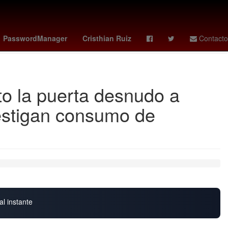
tad de Ciencias Políticas y Sociales UAQ
obsession
Chelsea
PasswordManager
Cristhian Ruiz
Contacto
o la puerta desnudo a
nvestigan consumo de
al instante