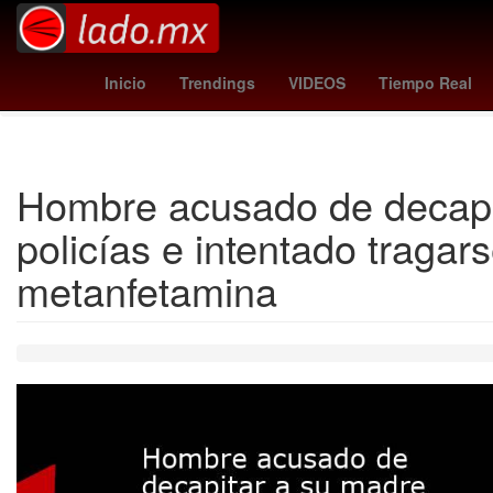
pegula
ley de amparo claudia sheinbaum
real sociedad - al
Inicio
Trendings
VIDEOS
Tiempo Real
Hombre acusado de decapit
policías e intentado tragar
metanfetamina