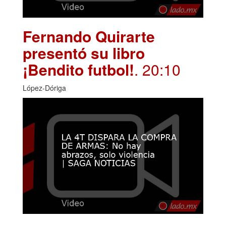
Fernando Quirarte
presentó su libro
¡Bendito futbol!
. 20:10
López-Dóriga