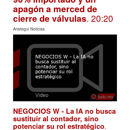
apagón a merced de
cierre de válvulas
. 20:20
Aristegui Noticias
NEGOCIOS W - La IA no busca
sustituir al contador, sino
.
potenciar su rol estratégico