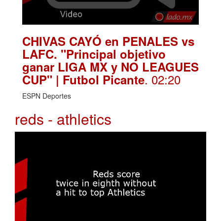
CHIVAS CAYÓ en PENALES vs
LAFC. "Principal objetivo
ganar LIGA MX y NO LEAGUES
. 02:20
CUP" | Futbol Picante
ESPN Deportes
reds - athletics