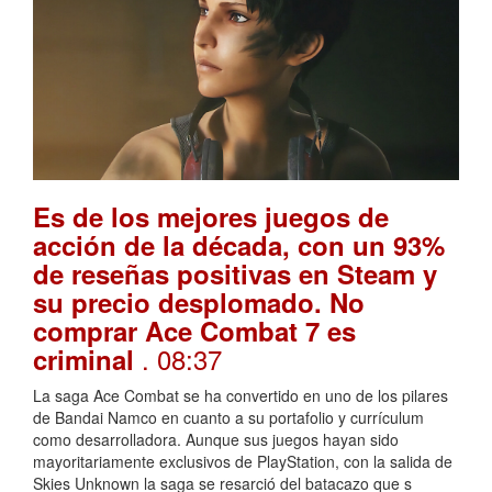
Es de los mejores juegos de
acción de la década, con un 93%
de reseñas positivas en Steam y
su precio desplomado. No
comprar Ace Combat 7 es
. 08:37
criminal
La saga Ace Combat se ha convertido en uno de los pilares
de Bandai Namco en cuanto a su portafolio y currículum
como desarrolladora. Aunque sus juegos hayan sido
mayoritariamente exclusivos de PlayStation, con la salida de
Skies Unknown la saga se resarció del batacazo que s