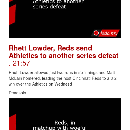
Rhett Lowder, Reds send
Athletics to another series defeat
. 21:57
Rhett Lowder allowed just two runs in six innings and Matt
McLain homered, leading the host Cincinnati Reds to a 3-2
win over the Athletics on Wednesd
Deadspin