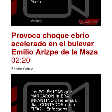
Provoca choque ebrio
acelerado en el bulevar
Emilio Arizpe de la Maza
.
02:20
Zócalo Saltillo