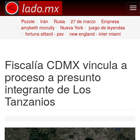
Tog
nav
Pozole
Irán
Rusia
27 de marzo
Empresa
amybeth mcnulty
Nueva York
juego de leyendas
fortuna sittard - psv
new england - inter miami
Fiscalía CDMX vincula a
proceso a presunto
integrante de Los
Tanzanios