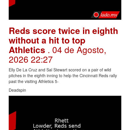
Reds score twice in eighth
without a hit to top
Athletics
. 04 de Agosto,
2026 22:27
Elly De La Cruz and Sal Stewart scored on a pair of wild
pitches in the eighth inning to help the Cincinnati Reds rally
past the visiting Athletics 5-
Deadspin