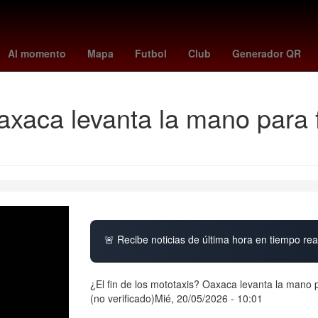
osario
Buffalo Bills
ke buena
Star Wars
corinthians - cruzeiro
Al momento
Mapa
Futbol
Club
Generador QR
axaca levanta la mano para fa
🚨 Recibe noticias de última hora en tiempo real
¿El fin de los mototaxis? Oaxaca levanta la mano p
(no verificado)Mié, 20/05/2026 - 10:01