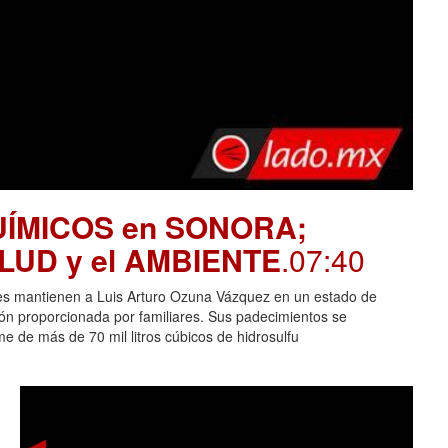
UÍMICOS en SONORA;
SALUD y el AMBIENTE
.07:40
es mantienen a Luis Arturo Ozuna Vázquez en un estado de
ción proporcionada por familiares. Sus padecimientos se
 de más de 70 mil litros cúbicos de hidrosulfu