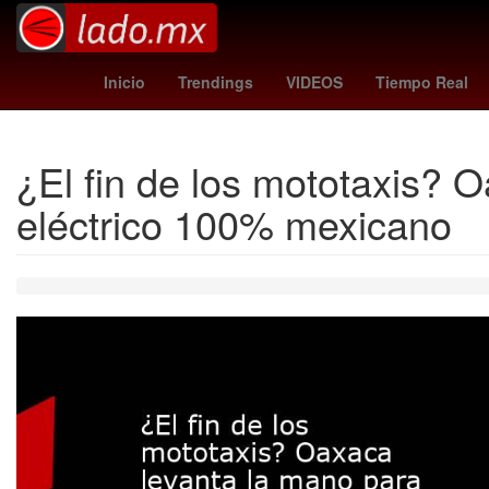
Ramadán
Clásico del fútbol mexicano
R
Inicio
Trendings
VIDEOS
Tiempo Real
¿El fin de los mototaxis? O
eléctrico 100% mexicano