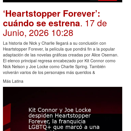
‘Heartstopper Forever’:
cuándo se estrena
. 17 de
Junio, 2026 10:28
La historia de Nick y Charlie llegará a su conclusión con
Heartstopper Forever, la película que pondrá fin a la popular
adaptación de las novelas gráficas creadas por Alice Oseman.
El elenco principal regresa encabezado por Kit Connor como
Nick Nelson y Joe Locke como Charlie Spring. También
volverán varios de los personajes más queridos &
Más Latina