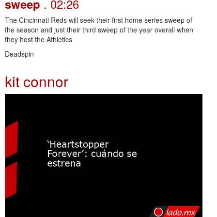
. 02:26
sweep
The Cincinnati Reds will seek their first home series sweep of
the season and just their third sweep of the year overall when
they host the Athletics
Deadspin
kit connor