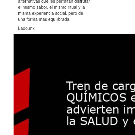
alternativas que les permitan disfrutar
el mismo sabor, el mismo ritual y la
misma experiencia social, pero de
una forma más equilibrada.
Lado.mx