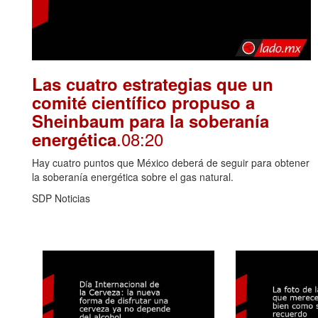
Las cuatro estrategias que un
comité científico propuso a
Sheinbaum para la soberanía
.08:20
energética
Hay cuatro puntos que México deberá de seguir para obtener
la soberanía energética sobre el gas natural.
SDP Noticias