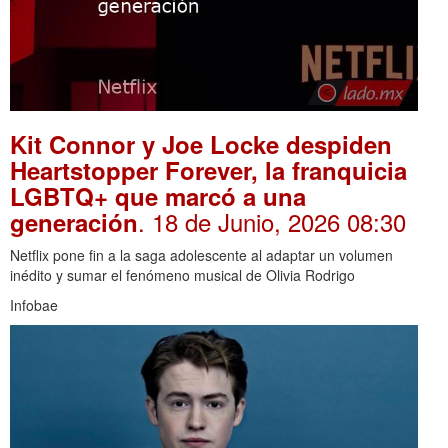
Kit Connor y Joe Locke despiden
Heartstopper Forever, la franquicia
LGBTQ+ que marcó a una
. 18 de Junio, 2026 08:30
generación
Netflix pone fin a la saga adolescente al adaptar un volumen
inédito y sumar el fenómeno musical de Olivia Rodrigo
Infobae