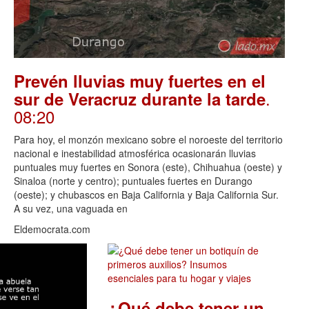
Prevén lluvias muy fuertes en el
.
sur de Veracruz durante la tarde
08:20
Para hoy, el monzón mexicano sobre el noroeste del territorio
nacional e inestabilidad atmosférica ocasionarán lluvias
puntuales muy fuertes en Sonora (este), Chihuahua (oeste) y
Sinaloa (norte y centro); puntuales fuertes en Durango
(oeste); y chubascos en Baja California y Baja California Sur.
A su vez, una vaguada en
Eldemocrata.com
¿Qué debe tener un