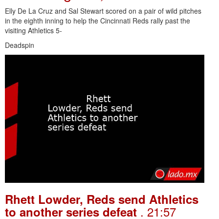
Elly De La Cruz and Sal Stewart scored on a pair of wild pitches
in the eighth inning to help the Cincinnati Reds rally past the
visiting Athletics 5-
Deadspin
Rhett Lowder, Reds send Athletics
. 21:57
to another series defeat