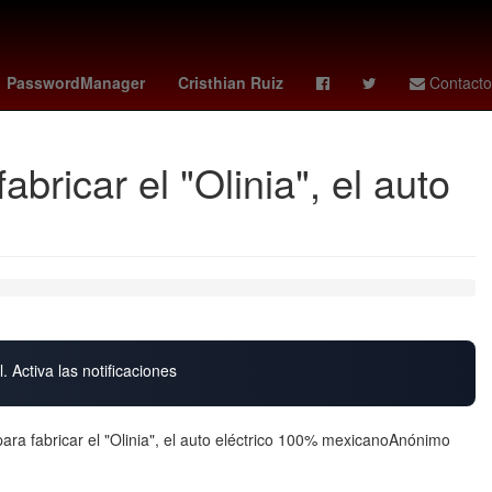
Alex Padilla
rays - white sox
Javier Milei
PasswordManager
Cristhian Ruiz
Contacto
bricar el "Olinia", el auto
. Activa las notificaciones
ara fabricar el "Olinia", el auto eléctrico 100% mexicanoAnónimo