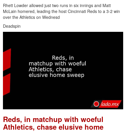
Rhett Lowder allowed just two runs in six innings and Matt
McLain homered, leading the host Cincinnati Reds to a 3-2 win
over the Athletics on Wednesd
Deadspin
Reds, in matchup with woeful
Athletics, chase elusive home