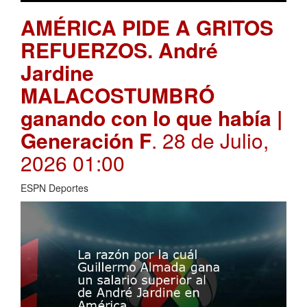
AMÉRICA PIDE A GRITOS
REFUERZOS. André
Jardine
MALACOSTUMBRÓ
ganando con lo que había |
Generación F
. 28 de Julio,
2026 01:00
ESPN Deportes