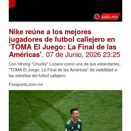
Nike reúne a los mejores
jugadores de futbol callejero en
‘TOMA El Juego: La Final de las
. 07 de Junio, 2026 23:25
Américas’
Con Hirving "Chucky" Lozano como uno de sus estandartes,
"TOMA El Juego: La Final de las Américas" da visibilidad a
las estrellas del futbol callejero.
Foxsports.com.mx