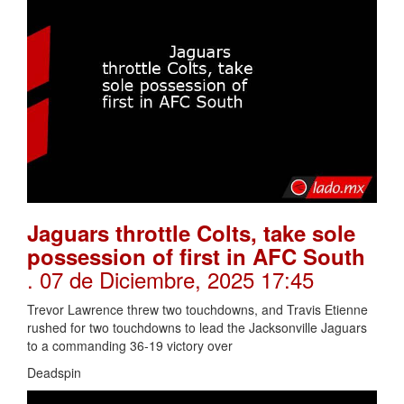
Jaguars throttle Colts, take sole
possession of first in AFC South
. 07 de Diciembre, 2025 17:45
Trevor Lawrence threw two touchdowns, and Travis Etienne
rushed for two touchdowns to lead the Jacksonville Jaguars
to a commanding 36-19 victory over
Deadspin