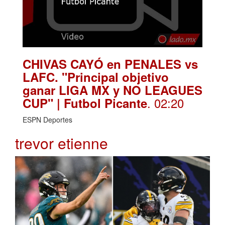
CHIVAS CAYÓ en PENALES vs
LAFC. "Principal objetivo
ganar LIGA MX y NO LEAGUES
. 02:20
CUP" | Futbol Picante
ESPN Deportes
trevor etienne