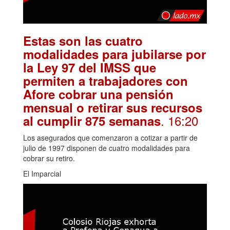
Estas son las cuatro
modalidades para jubilarse por
la Ley 97 del IMSS que
permiten a trabajadores con
Afore cobrar una pensión
mensual o retirar sus recursos
. 16:20
al cumplir 875 semanas
Los asegurados que comenzaron a cotizar a partir de
julio de 1997 disponen de cuatro modalidades para
cobrar su retiro.
El Imparcial