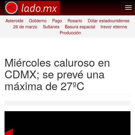
Tog
nav
Asteroide
Gobierno
Pago
Rosario
Dólar estadounidense
26 de marzo
Sultanes
Basura espacial
trevor etienne
Producción
Miércoles caluroso en
CDMX; se prevé una
máxima de 27ºC