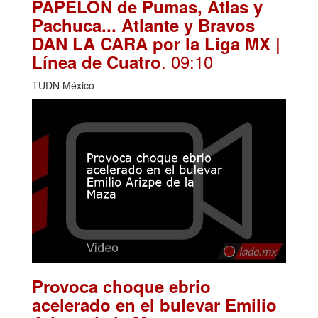
PAPELÓN de Pumas, Atlas y
Pachuca... Atlante y Bravos
DAN LA CARA por la Liga MX |
. 09:10
Línea de Cuatro
TUDN México
Provoca choque ebrio
acelerado en el bulevar Emilio