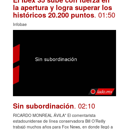
la apertura y logra superar los
. 01:50
históricos 20.200 puntos
Infobae
. 02:10
Sin subordinación
RICARDO MONREAL ÁVILA* El comentarista
estadounidense de línea conservadora Bill O’Reilly
trabajó muchos años para Fox News, en donde llegó a