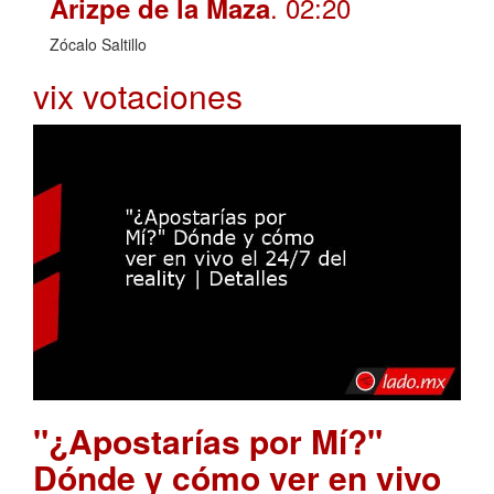
. 02:20
Arizpe de la Maza
Zócalo Saltillo
vix votaciones
"¿Apostarías por Mí?"
Dónde y cómo ver en vivo