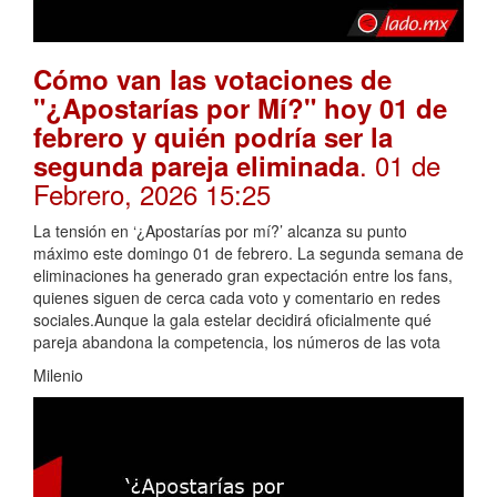
Cómo van las votaciones de
"¿Apostarías por Mí?" hoy 01 de
febrero y quién podría ser la
. 01 de
segunda pareja eliminada
Febrero, 2026 15:25
La tensión en ‘¿Apostarías por mí?’ alcanza su punto
máximo este domingo 01 de febrero. La segunda semana de
eliminaciones ha generado gran expectación entre los fans,
quienes siguen de cerca cada voto y comentario en redes
sociales.Aunque la gala estelar decidirá oficialmente qué
pareja abandona la competencia, los números de las vota
Milenio