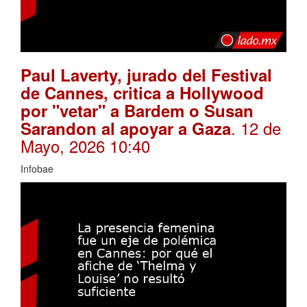
Paul Laverty, jurado del Festival
de Cannes, critica a Hollywood
por "vetar" a Bardem o Susan
. 12 de
Sarandon al apoyar a Gaza
Mayo, 2026 10:40
Infobae