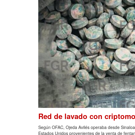
Red de lavado con criptom
Según OFAC, Ojeda Avilés operaba desde Sinaloa y
Estados Unidos provenientes de la venta de fentani