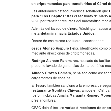
en criptomonedas para transferirlos al Cártel 
Las autoridades estadounidenses señalaron que
O
para “Los Chapitos”
tras el asesinato de Mario 
2023 por transferir recursos del narcotráfico medi
Además del lavado de dinero, Washington acusó a
metanfetamina hacia Estados Unidos.
Dentro de esa misma red fueron sancionados:
Jesús Alonso Aispuro Félix,
identificado como pr
mediante direcciones de criptomonedas.
Rodrigo Alarcón Palomares,
acusado de facilita
presunto lavado de ganancias del narcotráfico me
Alfredo Orozco Romero,
señalado como asesor d
cargamentos de cocaína.
El Tesoro también sancionó a la empresa de segu
restaurante Gorditas Chiwas
, ambos en Chihuah
fueron incluidas
Amalia Margarita Romero Moren
prestanombres.
OFAC detalló incluso
varias direcciones de cri