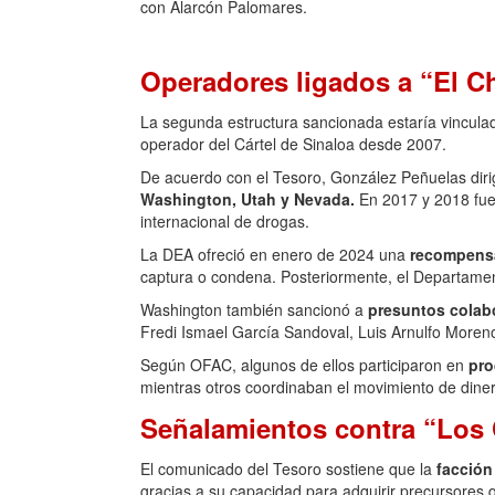
con Alarcón Palomares.
Operadores ligados a “El C
La segunda estructura sancionada estaría vincul
operador del Cártel de Sinaloa desde 2007.
De acuerdo con el Tesoro, González Peñuelas dirig
Washington, Utah y Nevada.
En 2017 y 2018 fue 
internacional de drogas.
La DEA ofreció en enero de 2024 una
recompensa
captura o condena. Posteriormente, el Departamen
Washington también sancionó a
presuntos colab
Fredi Ismael García Sandoval, Luis Arnulfo Moren
Según OFAC, algunos de ellos participaron en
pro
mientras otros coordinaban el movimiento de dine
Señalamientos contra “Los
El comunicado del Tesoro sostiene que la
facción
gracias a su capacidad para adquirir precursores q