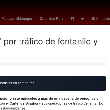
México
Claudia Sheinbaum Pardo
Chihuahua
PasswordManager
Cristhian Ruiz
Contacto
por tráfico de fentanilo y
noticias en tiempo real
ncionó este miércoles a más de una decena de personas y
con el
Cártel de Sinaloa
y sus operaciones de tráfico de fentanilo,
o estadounidense.