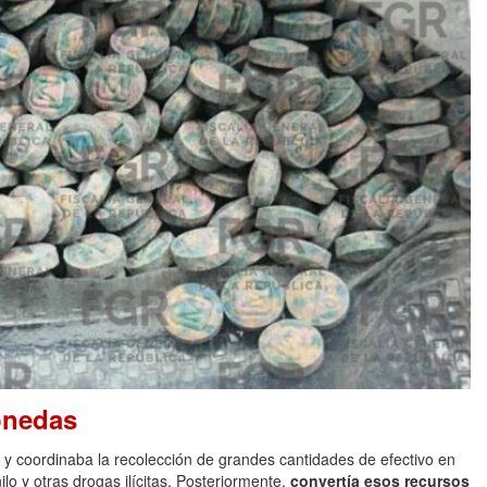
onedas
 coordinaba la recolección de grandes cantidades de efectivo en
lo y otras drogas ilícitas. Posteriormente,
convertía esos recursos