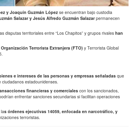
ez y Joaquín Guzmán López
se encuentran bajo custodia
uzmán Salazar y Jesús Alfredo Guzmán Salazar
permanecen
 disputas territoriales entre “Los Chapitos” y grupos rivales
han
Organización Terrorista Extranjera (FTO)
y Terrorista Global
5.
ienes e intereses de las personas y empresas señaladas
que
de ciudadanos estadounidenses.
ransacciones financieras y comerciales
con los sancionados,
 podrían enfrentar sanciones secundarias si facilitan operaciones
 la
s órdenes ejecutivas 14059, enfocada en narcotráfico, y
zaciones terroristas.