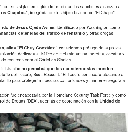
, por sus siglas en inglés) informó que las sanciones alcanzan a
Los Chapitos”,
integrada por los hijos de Joaquín “El Chapo”
ndo de Jesús Ojeda Avilés,
identificado por Washington como
nancias obtenidas del tráfico de fentanilo
y otras drogas
s, alias “El Chuy González”,
considerado prófugo de la justicia
nización dedicada al tráfico de metanfetamina, heroína, cocaína y
 de recursos para el Cártel de Sinaloa.
inistración
no permitirá que los narcoterroristas inunden
etario del Tesoro, Scott Bessent. “El Tesoro continuará atacando a
 fentanilo para proteger a nuestras comunidades y mantener segura a
gación fue encabezada por la Homeland Security Task Force y contó
ntrol de Drogas (DEA), además de coordinación con la
Unidad de