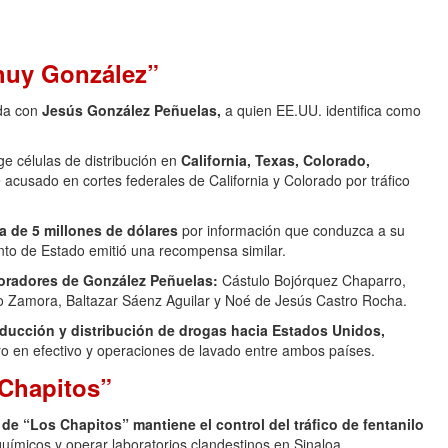
huy González”
ada con
Jesús González Peñuelas,
a quien EE.UU. identifica como
e células de distribución en
California, Texas, Colorado,
acusado en cortes federales de California y Colorado por tráfico
 de 5 millones de dólares
por información que conduzca a su
to de Estado emitió una recompensa similar.
oradores de González Peñuelas:
Cástulo Bojórquez Chaparro,
o Zamora, Baltazar Sáenz Aguilar y Noé de Jesús Castro Rocha.
ducción y distribución de drogas hacia Estados Unidos,
ro en efectivo y operaciones de lavado entre ambos países.
 Chapitos”
 de “Los Chapitos” mantiene el control del tráfico de fentanilo
uímicos y operar laboratorios clandestinos en Sinaloa.