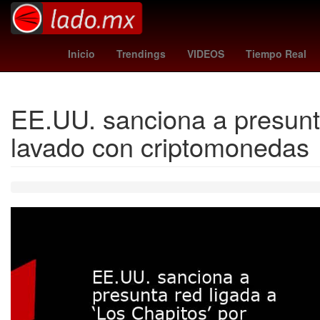
portugal vs
Agresión
jonathan perez chivas
N
Inicio
Trendings
VIDEOS
Tiempo Real
EE.UU. sanciona a presunta 
lavado con criptomonedas