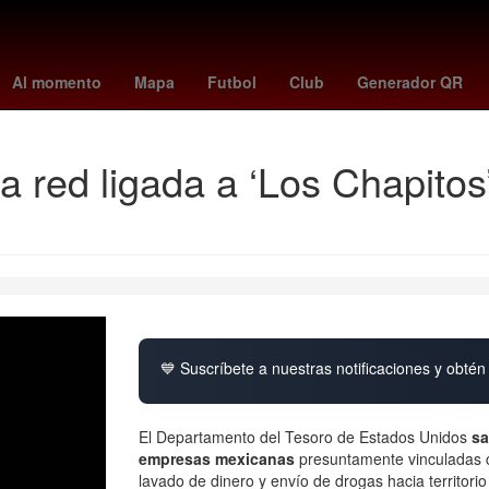
obel de la Paz 2018
China
metroid prime 4
masterchef en vivo
Al momento
Mapa
Futbol
Club
Generador QR
red ligada a ‘Los Chapitos’ 
💙 Suscríbete a nuestras notificaciones y obtén 
El Departamento del Tesoro de Estados Unidos
sa
empresas mexicanas
presuntamente vinculadas 
lavado de dinero y envío de drogas hacia territori