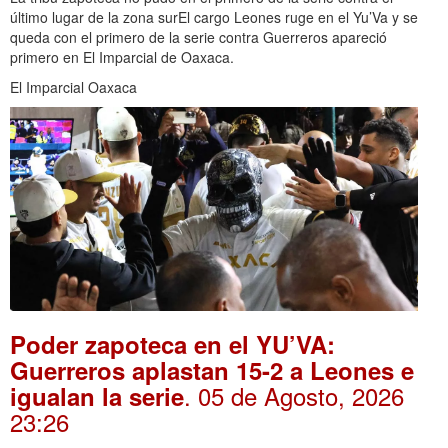
último lugar de la zona surEl cargo Leones ruge en el Yu’Va y se
queda con el primero de la serie contra Guerreros apareció
primero en El Imparcial de Oaxaca.
El Imparcial Oaxaca
Poder zapoteca en el YU’VA:
Guerreros aplastan 15-2 a Leones e
. 05 de Agosto, 2026
igualan la serie
23:26