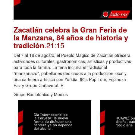
Zacatlán celebra la Gran Feria de
la Manzana, 84 años de historia y
.21:15
tradición
Del 7 al 16 de agosto, el Pueblo Mágico de Zacatlán ofrecerá
actividades culturales, gastronómicas, artísticas y productivas
para toda la familia. La feria incluirá el tradicional
“manzanazo”, pabellones dedicados a la producción local y
una cartelera artística con Yuridia, 90’s Pop Tour, Espinoza
Paz y Grupo Cañaveral. E
Grupo Radiofónico y Medios