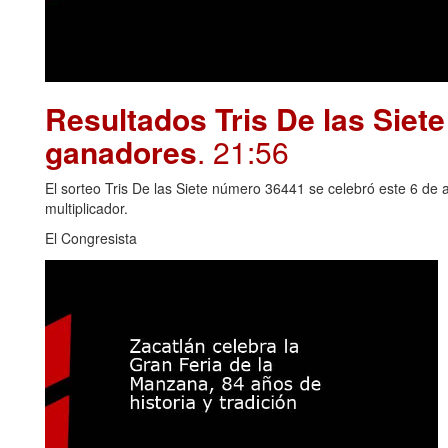
Resultados Tris De las Siet
ganadores
. 21:56
El sorteo Tris De las Siete número 36441 se celebró este 6 de 
multiplicador.
El Congresista