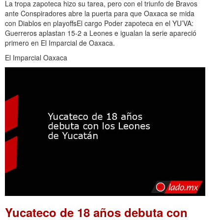
La tropa zapoteca hizo su tarea, pero con el triunfo de Bravos
ante Conspiradores abre la puerta para que Oaxaca se mida
con Diablos en playoffsEl cargo Poder zapoteca en el YU’VA:
Guerreros aplastan 15-2 a Leones e igualan la serie apareció
primero en El Imparcial de Oaxaca.
El Imparcial Oaxaca
Yucateco de 18 años debuta con