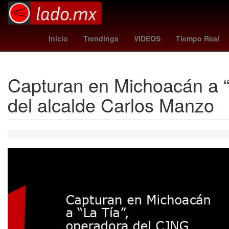
padres - angels
cartelera wrestlemania 42
T
Inicio
Trendings
VIDEOS
Tiempo Real
Capturan en Michoacán a “
del alcalde Carlos Manzo