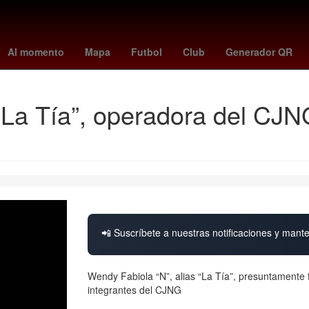
he Weeknd
adriano
trick williams
finn balor
palencia
rhea rip
Al momento
Mapa
Futbol
Club
Generador QR
La Tía”, operadora del CJNG
📲 Suscríbete a nuestras notificaciones y mante
Wendy Fabiola “N”, alias “La Tía”, presuntamente f
integrantes del CJNG