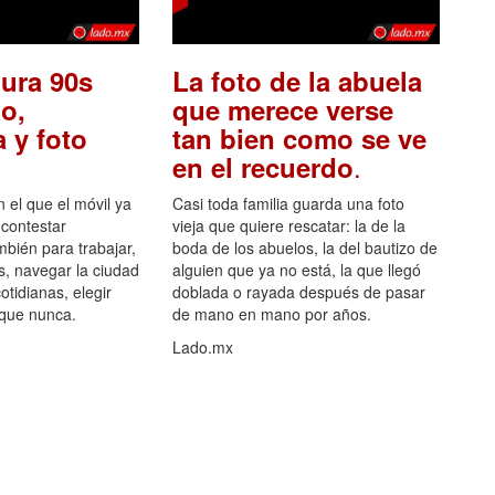
ura 90s
La foto de la abuela
o,
que merece verse
 y foto
tan bien como se ve
.
en el recuerdo
el que el móvil ya
Casi toda familia guarda una foto
 contestar
vieja que quiere rescatar: la de la
mbién para trabajar,
boda de los abuelos, la del bautizo de
s, navegar la ciudad
alguien que ya no está, la que llegó
otidianas, elegir
doblada o rayada después de pasar
 que nunca.
de mano en mano por años.
Lado.mx