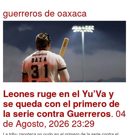
guerreros de oaxaca
Leones ruge en el Yu’Va y
se queda con el primero de
la serie contra Guerreros
. 04
de Agosto, 2026 23:29
La tribu zapoteca no pudo en el primero de la serie contra el