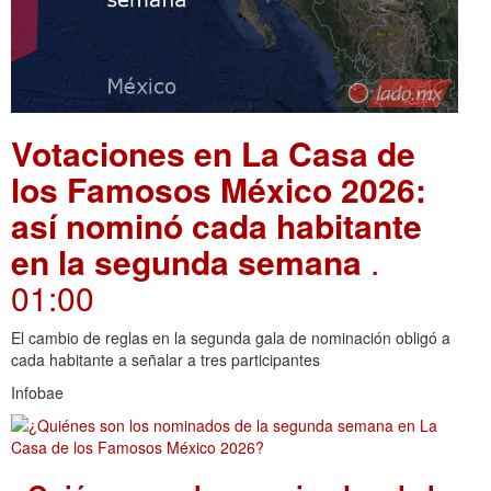
Votaciones en La Casa de
los Famosos México 2026:
así nominó cada habitante
en la segunda semana
.
01:00
El cambio de reglas en la segunda gala de nominación obligó a
cada habitante a señalar a tres participantes
Infobae