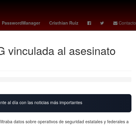
ley
bloqueos carreteras hoy
manuel capasso
PasswordManager
Cristhian Ruiz
Contacto
 vinculada al asesinato
nte al día con las noticias más importantes
iltraba datos sobre operativos de seguridad estatales y federales a