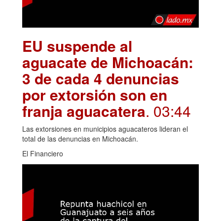
EU suspende al
aguacate de Michoacán:
3 de cada 4 denuncias
por extorsión son en
franja aguacatera
. 03:44
Las extorsiones en municipios aguacateros lideran el
total de las denuncias en Michoacán.
El Financiero