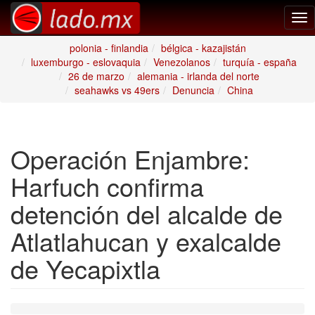
Tog
nav
polonia - finlandia
bélgica - kazajistán
luxemburgo - eslovaquia
Venezolanos
turquía - españa
26 de marzo
alemania - irlanda del norte
seahawks vs 49ers
Denuncia
China
Operación Enjambre:
Harfuch confirma
detención del alcalde de
Atlatlahucan y exalcalde
de Yecapixtla