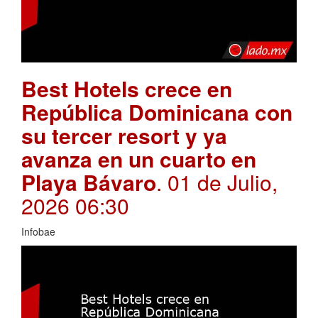
Best Hotels crece en
República Dominicana con
su tercer resort y ya
avanza en un cuarto en
Playa Bávaro
. 01 de Julio,
2026 06:30
Infobae