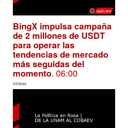
BingX impulsa campaña
de 2 millones de USDT
para operar las
tendencias de mercado
más seguidas del
momento
. 06:00
Infobae