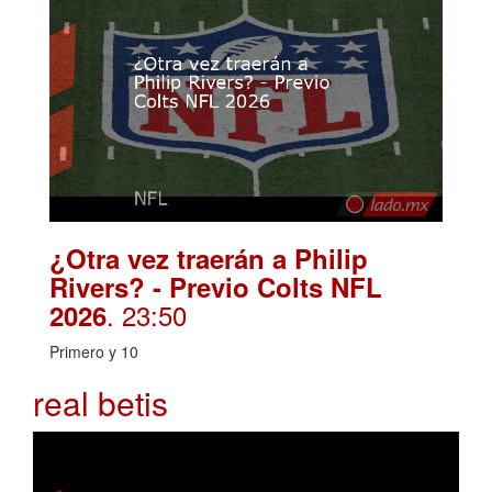
¿Otra vez traerán a Philip
Rivers? - Previo Colts NFL
. 23:50
2026
Primero y 10
real betis