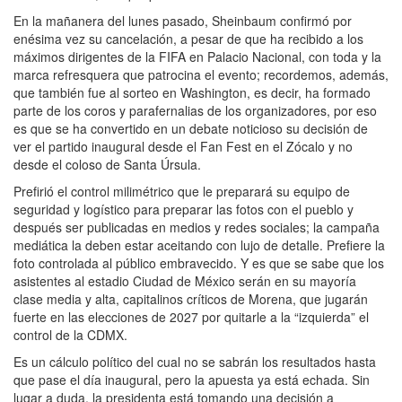
En la mañanera del lunes pasado, Sheinbaum confirmó por
enésima vez su cancelación, a pesar de que ha recibido a los
máximos dirigentes de la FIFA en Palacio Nacional, con toda y la
marca refresquera que patrocina el evento; recordemos, además,
que también fue al sorteo en Washington, es decir, ha formado
parte de los coros y parafernalias de los organizadores, por eso
es que se ha convertido en un debate noticioso su decisión de
ver el partido inaugural desde el Fan Fest en el Zócalo y no
desde el coloso de Santa Úrsula.
Prefirió el control milimétrico que le preparará su equipo de
seguridad y logístico para preparar las fotos con el pueblo y
después ser publicadas en medios y redes sociales; la campaña
mediática la deben estar aceitando con lujo de detalle. Prefiere la
foto controlada al público embravecido. Y es que se sabe que los
asistentes al estadio Ciudad de México serán en su mayoría
clase media y alta, capitalinos críticos de Morena, que jugarán
fuerte en las elecciones de 2027 por quitarle a la “izquierda” el
control de la CDMX.
Es un cálculo político del cual no se sabrán los resultados hasta
que pase el día inaugural, pero la apuesta ya está echada. Sin
lugar a duda, la presidenta está tomando una decisión a