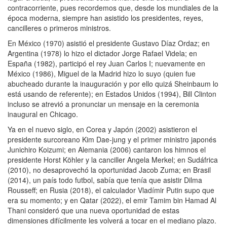
contracorriente, pues recordemos que, desde los mundiales de la
época moderna, siempre han asistido los presidentes, reyes,
cancilleres o primeros ministros.
En México (1970) asistió el presidente Gustavo Díaz Ordaz; en
Argentina (1978) lo hizo el dictador Jorge Rafael Videla; en
España (1982), participó el rey Juan Carlos I; nuevamente en
México (1986), Miguel de la Madrid hizo lo suyo (quien fue
abucheado durante la inauguración y por ello quizá Sheinbaum lo
está usando de referente); en Estados Unidos (1994), Bill Clinton
incluso se atrevió a pronunciar un mensaje en la ceremonia
inaugural en Chicago.
Ya en el nuevo siglo, en Corea y Japón (2002) asistieron el
presidente surcoreano Kim Dae-jung y el primer ministro japonés
Junichiro Koizumi; en Alemania (2006) cantaron los himnos el
presidente Horst Köhler y la canciller Angela Merkel; en Sudáfrica
(2010), no desaprovechó la oportunidad Jacob Zuma; en Brasil
(2014), un país todo futbol, sabía que tenía que asistir Dilma
Rousseff; en Rusia (2018), el calculador Vladímir Putin supo que
era su momento; y en Qatar (2022), el emir Tamim bin Hamad Al
Thani consideró que una nueva oportunidad de estas
dimensiones difícilmente les volverá a tocar en el mediano plazo.