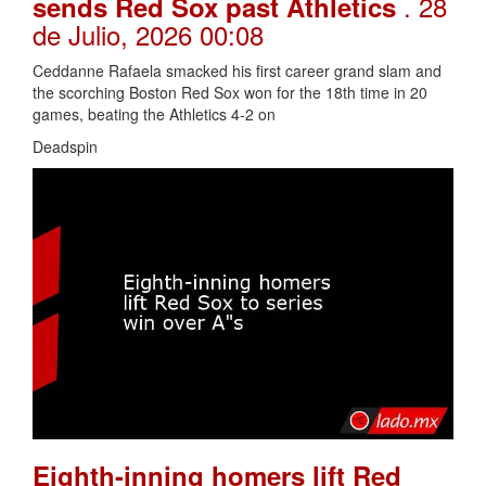
. 28
sends Red Sox past Athletics
de Julio, 2026 00:08
Ceddanne Rafaela smacked his first career grand slam and
the scorching Boston Red Sox won for the 18th time in 20
games, beating the Athletics 4-2 on
Deadspin
Eighth-inning homers lift Red