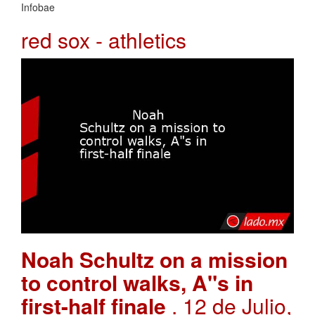
Infobae
red sox - athletics
Noah Schultz on a mission
to control walks, A"s in
first-half finale
. 12 de Julio,