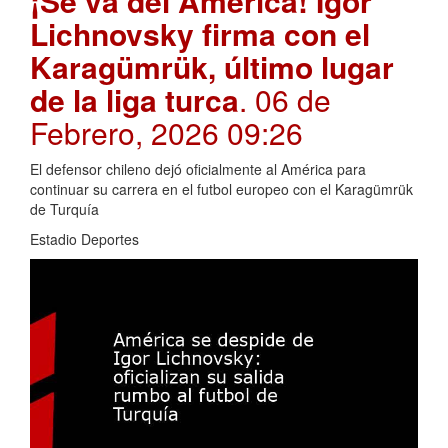
¡Se va del América! Igor
Lichnovsky firma con el
Karagümrük, último lugar
de la liga turca
. 06 de
Febrero, 2026 09:26
El defensor chileno dejó oficialmente al América para
continuar su carrera en el futbol europeo con el Karagümrük
de Turquía
Estadio Deportes