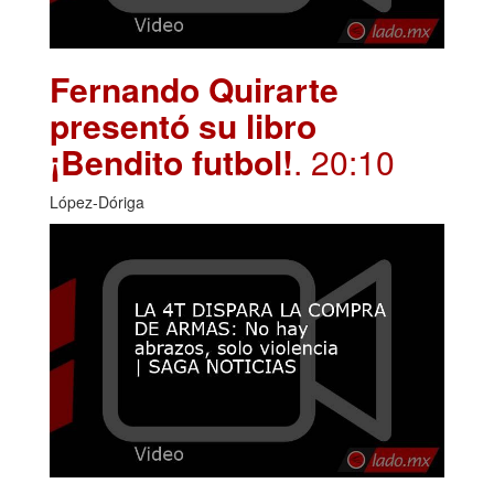
Fernando Quirarte
presentó su libro
¡Bendito futbol!
. 20:10
López-Dóriga