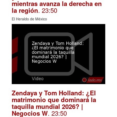
mientras avanza la derecha en
. 23:50
la región
El Heraldo de México
Zendaya y Tom Holland: ¿El
matrimonio que dominará la
taquilla mundial 2026? |
. 23:50
Negocios W