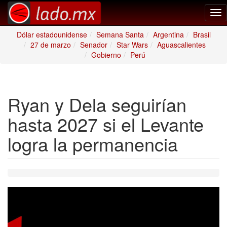
Tog
nav
Dólar estadounidense
Semana Santa
Argentina
Brasil
27 de marzo
Senador
Star Wars
Aguascalientes
Gobierno
Perú
Ryan y Dela seguirían
hasta 2027 si el Levante
logra la permanencia