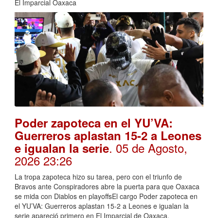
El Imparcial Oaxaca
Poder zapoteca en el YU’VA:
Guerreros aplastan 15-2 a Leones
. 05 de Agosto,
e igualan la serie
2026 23:26
La tropa zapoteca hizo su tarea, pero con el triunfo de
Bravos ante Conspiradores abre la puerta para que Oaxaca
se mida con Diablos en playoffsEl cargo Poder zapoteca en
el YU’VA: Guerreros aplastan 15-2 a Leones e igualan la
serie apareció primero en El Imparcial de Oaxaca.