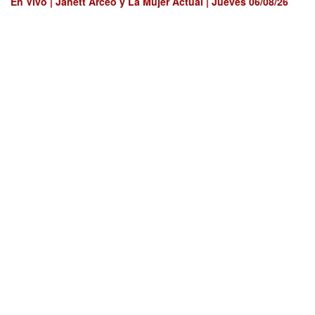
En Vivo | Janett Arceo y La Mujer Actual | Jueves 06/08/26