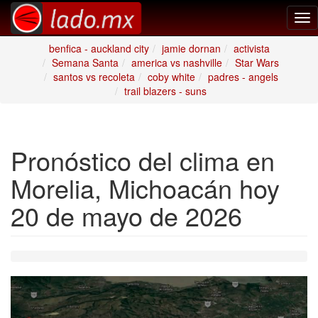
Tog
nav
benfica - auckland city
jamie dornan
activista
Semana Santa
america vs nashville
Star Wars
santos vs recoleta
coby white
padres - angels
trail blazers - suns
Pronóstico del clima en
Morelia, Michoacán hoy
20 de mayo de 2026