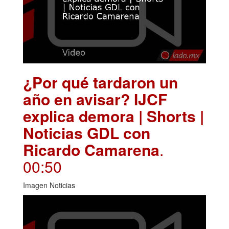
¿Por qué tardaron un
año en avisar? IJCF
explica demora | Shorts |
Noticias GDL con
Ricardo Camarena
.
00:50
Imagen Noticias