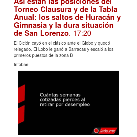
Así están las posiciones del
Torneo Clausura y de la Tabla
Anual: los saltos de Huracán y
Gimnasia y la dura situación
. 17:20
de San Lorenzo
El Ciclón cayó en el clásico ante el Globo y quedó
relegado. El Lobo le ganó a Barracas y escaló a los
primeros puestos de la zona B
Infobae