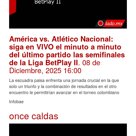
América vs. Atlético Nacional:
siga en VIVO el minuto a minuto
del último partido las semifinales
. 08 de
de la Liga BetPlay II
Diciembre, 2025 16:00
La escuadra paisa enfrenta una jornada crucial en la que
solo un triunfo y la combinación de resultados en el otro
encuentro le permitirían avanzar en el torneo colombiano
Infobae
once caldas