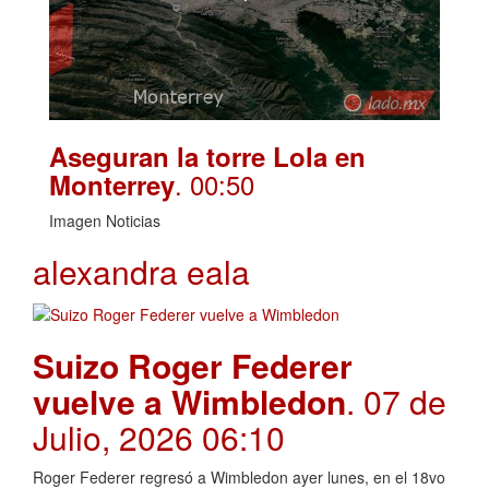
Aseguran la torre Lola en
. 00:50
Monterrey
Imagen Noticias
alexandra eala
Suizo Roger Federer
vuelve a Wimbledon
. 07 de
Julio, 2026 06:10
Roger Federer regresó a Wimbledon ayer lunes, en el 18vo