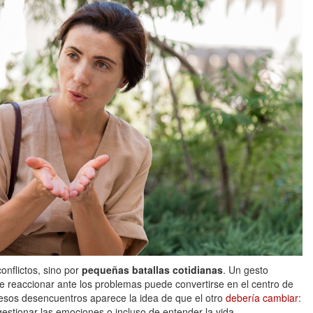
nflictos, sino por
pequeñas batallas cotidianas
. Un gesto
e reaccionar ante los problemas puede convertirse en el centro de
esos desencuentros aparece la idea de que el otro
debería cambiar
:
gestionar las emociones o incluso de entender la vida.