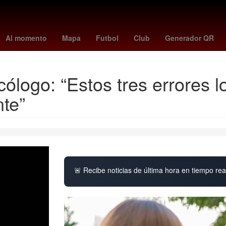
 Hamraoui
remo - santos
Luuk de Jong
precio del dólar hoy
Lo
Al momento
Mapa
Futbol
Club
Generador QR
ólogo: “Estos tres errores 
nte”
🚨 Recibe noticias de última hora en tiempo real