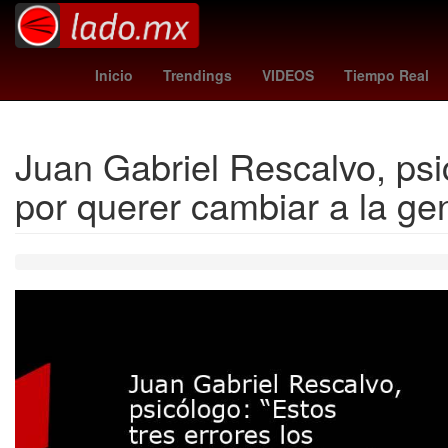
festividad
Gobierno
Tierra
Kheira
Inicio
Trendings
VIDEOS
Tiempo Real
Juan Gabriel Rescalvo, psic
por querer cambiar a la ge