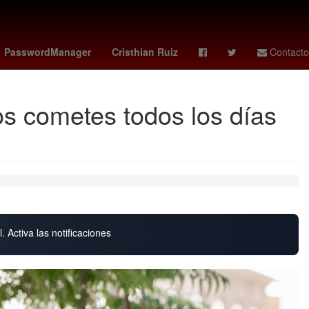
s Cabos
HBO
Dólar estadounidense
PasswordManager
Cristhian Ruiz
Contacto
los cometes todos los días
. Activa las notificaciones