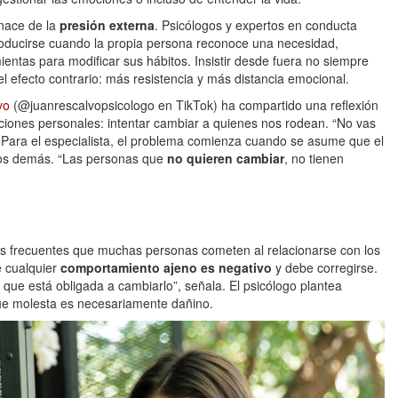
 nace de la
presión externa
. Psicólogos y expertos en conducta
oducirse cuando la propia persona reconoce una necesidad,
entas para modificar sus hábitos. Insistir desde fuera no siempre
l efecto contrario: más resistencia y más distancia emocional.
vo
(@juanrescalvopsicologo en TikTok) ha compartido una reflexión
ciones personales: intentar cambiar a quienes nos rodean. “No vas
 Para el especialista, el problema comienza cuando se asume que el
los demás. “Las personas que
no quieren cambiar
, no tienen
ores frecuentes que muchas personas cometen al relacionarse con los
e cualquier
comportamiento ajeno es negativo
y debe corregirse.
que está obligada a cambiarlo”, señala. El psicólogo plantea
que molesta es necesariamente dañino.