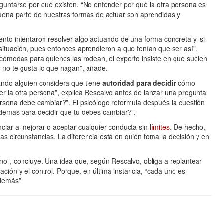
ntarse por qué existen. “No entender por qué la otra persona es
buena parte de nuestras formas de actuar son aprendidas y
ento intentaron resolver algo actuando de una forma concreta y, si
situación, pues entonces aprendieron a que tenían que ser así”.
cómodas para quienes las rodean, el experto insiste en que suelen
e no te gusta lo que hagan”, añade.
uando alguien considera que tiene
autoridad para decidir
cómo
er la otra persona”, explica Rescalvo antes de lanzar una pregunta
persona debe cambiar?”. El psicólogo reformula después la cuestión
 demás para decidir que tú debes cambiar?”.
unciar a mejorar o aceptar cualquier conducta sin
límites
. De hecho,
s circunstancias. La diferencia está en quién toma la decisión y en
no”, concluye. Una idea que, según Rescalvo, obliga a replantear
ción y el control. Porque, en última instancia, “cada uno es
 demás”.