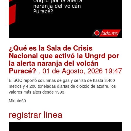
¿Qué es la Sala de Crisis
Nacional que activó la Ungrd por
la alerta naranja del volcán
. 01 de Agosto, 2026 19:47
Puracé?
El SGC reportó columnas de gas y ceniza de hasta 3.400
metros y 4.200 toneladas diarias de dióxido de azufre, los
valores más altos desde 1993.
Minuto60
registrar linea