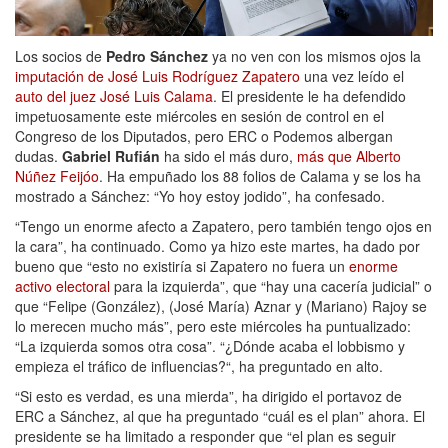
Los socios de
Pedro Sánchez
ya no ven con los mismos ojos la
imputación de José Luis Rodríguez Zapatero
una vez leído el
auto del juez José Luis Calama
. El presidente le ha defendido
impetuosamente este miércoles en sesión de control en el
Congreso de los Diputados, pero ERC o Podemos albergan
dudas.
Gabriel Rufián
ha sido el más duro,
más que Alberto
Núñez Feijóo
. Ha empuñado los 88 folios de Calama y se los ha
mostrado a Sánchez: “Yo hoy estoy jodido”, ha confesado.
“Tengo un enorme afecto a Zapatero, pero también tengo ojos en
la cara”, ha continuado. Como ya hizo este martes, ha dado por
bueno que “esto no existiría si Zapatero no fuera un
enorme
activo electoral
para la izquierda”, que “hay una cacería judicial” o
que “Felipe (González), (José María) Aznar y (Mariano) Rajoy se
lo merecen mucho más”, pero este miércoles ha puntualizado:
“La izquierda somos otra cosa”. “¿Dónde acaba el lobbismo y
empieza el tráfico de influencias?“, ha preguntado en alto.
“Si esto es verdad, es una mierda”, ha dirigido el portavoz de
ERC a Sánchez, al que ha preguntado “cuál es el plan” ahora. El
presidente se ha limitado a responder que “el plan es seguir