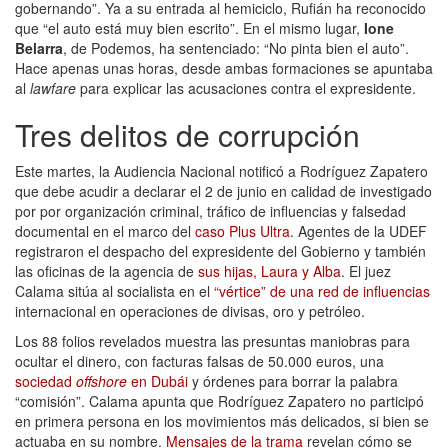
gobernando”. Ya a su entrada al hemiciclo, Rufián ha reconocido
que “el auto está muy bien escrito”. En el mismo lugar,
Ione
Belarra
, de Podemos, ha sentenciado: “No pinta bien el auto”.
Hace apenas unas horas, desde ambas formaciones se apuntaba
al
lawfare
para explicar las acusaciones contra el expresidente.
Tres delitos de corrupción
Este martes, la Audiencia Nacional notificó a Rodríguez Zapatero
que debe acudir a declarar el 2 de junio en calidad de investigado
por por organización criminal, tráfico de influencias y falsedad
documental en el marco del
caso Plus Ultra
. Agentes de la UDEF
registraron el despacho del expresidente del Gobierno y también
las oficinas de la agencia de
sus hijas, Laura y Alba
. El juez
Calama sitúa al socialista en el
“vértice” de una red de influencias
internacional en operaciones de divisas, oro y petróleo.
Los 88 folios revelados muestra las presuntas maniobras para
ocultar el dinero, con facturas falsas de 50.000 euros, una
sociedad
offshore
en Dubái
y órdenes para borrar la palabra
“comisión”. Calama apunta que Rodríguez Zapatero no participó
en primera persona en los movimientos más delicados, si bien se
actuaba en su nombre.
Mensajes de la trama
revelan cómo se