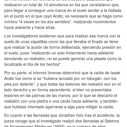
realizaron un total de 10 simulacros en los que constataron que,
para llegar a conseguir una marca en el suelo similar a la hallada
en el punto en el que cayó Andic, es necesario que se haga como
mínimo "4 veces en los dos sentidos", realizando movimientos
hacia adelante y hacia atrás.
Los investigadores sostienen que para realizar esa marca con la
suela de unas zapatillas como las que llevaba el finado se tiene
que realizar la acción de forma deliberada, ejerciendo presión en
el suelo, pues "realizando un solo frotamiento hacia adelante
simulando un resbalón, no se puede generar una pisada como la
localizada el día de los hechos".
Por su parte, el informe forense determinó que la caída de Isaak
Andic fue como si se "hubiera lanzado por un tobogán, con los
pies por delante", y que todas las lesiones del resbalón son en el
lado derecho y en forma ascendente, si bien no presentaba
lesiones en las palmas de las manos, por lo que se descartó el
resbalón con una piedra o una caída hacia adelante, y también
que hubiese intentado agarrarse a algo para mitigar la caída.
En cuanto a las llamadas que Jonathan hizo tras el accidente, la
jueza recoge que el investigado realizó dos llamadas al Sistema
de Emergències Mèdiques (SEM): en la primera de ellas