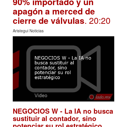
90% importado y un
apagón a merced de
cierre de válvulas
. 20:20
Aristegui Noticias
NEGOCIOS W - La IA no busca
sustituir al contador, sino
.
potenciar su rol estratégico