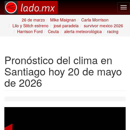
Tog
nav
26 de marzo
Mike Maignan
Carla Morrison
Lilo y Stitch estreno
josé paradela
survivor mexico 2026
Harrison Ford
Ceuta
alerta meteorológica
racing
Pronóstico del clima en
Santiago hoy 20 de mayo
de 2026