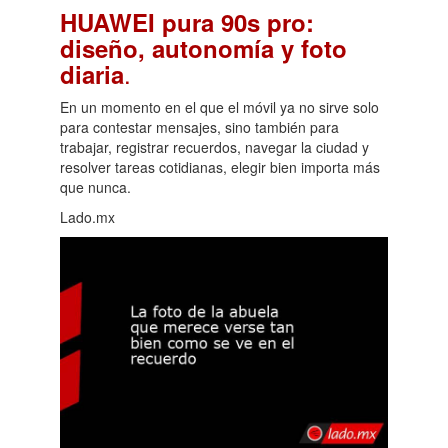
HUAWEI pura 90s pro:
diseño, autonomía y foto
.
diaria
En un momento en el que el móvil ya no sirve solo
para contestar mensajes, sino también para
trabajar, registrar recuerdos, navegar la ciudad y
resolver tareas cotidianas, elegir bien importa más
que nunca.
Lado.mx