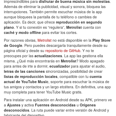
imprescindibles para
disfrutar de buena música sin molestias
.
Además de eliminar la publicidad, visual y sonora, bloquea las
interrupciones. También permite escuchar música de la app
aunque bloquees la pantalla de tu teléfono o cambies de
aplicación. Es decir, que ofrece
reproducción en segundo
plano
. Y si tu conexión es “regulera”,
Metrolist
cuenta con
caché y modo offline
para evitar los cortes.
Por razones obvias,
Metrolist
no está disponible en la
Play Store
de Google
. Pero puedes descargarla tranquilamente desde su
página oficial y desde su
repositorio de GitHub
. Y no te
preocupes por las
actualizaciones
. La app las gestiona ella
misma. ¿Qué más encontrarás en
Metrolist
? Modo apagado
para antes de irte a dormir,
ecualizador
para ajustar el audio,
letras de las canciones
sincronizadas, posibilidad de crear
listas de reproducción locales
, compatible con tu
cuenta
actual de YouTube Music
, soporte para escuchar la música de
tus amigos y contactos y un largo etcétera. En definitiva, una app
muy completa para tener YouTube Music gratis.
Para instalar una aplicación en Android desde su APK, primero ve
a
Ajustes
y activa
Fuentes desconocidas
u
Orígenes
desconocidos
. La ruta puede variar entre versión de Android y
fabricante del dispositivo.