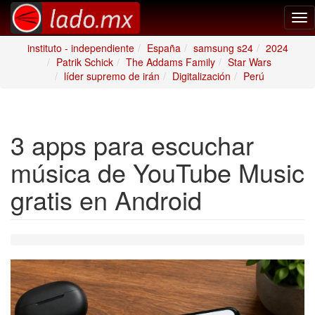
Tog
nav
instituto - independiente
España
samsung s24
2024
Patrik Schick
The Addams Family
Star Wars
líder supremo de irán
Digitalización
Perú
3 apps para escuchar
música de YouTube Music
gratis en Android