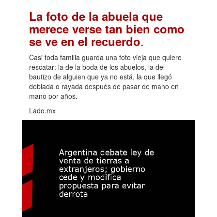
La foto de la abuela que
merece verse tan bien como
.
se ve en el recuerdo
Casi toda familia guarda una foto vieja que quiere
rescatar: la de la boda de los abuelos, la del
bautizo de alguien que ya no está, la que llegó
doblada o rayada después de pasar de mano en
mano por años.
Lado.mx