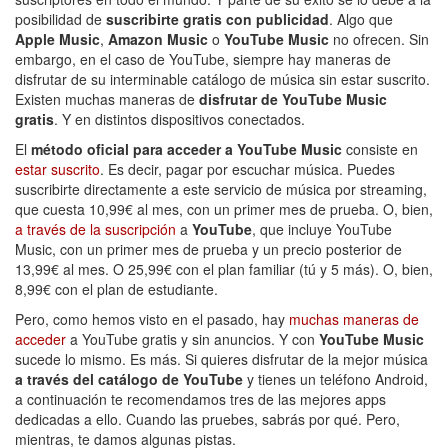
posibilidad de
suscribirte gratis con publicidad
. Algo que
Apple Music
,
Amazon Music
o
YouTube Music
no ofrecen. Sin
embargo, en el caso de YouTube, siempre hay maneras de
disfrutar de su interminable catálogo de música sin estar suscrito.
Existen muchas maneras de
disfrutar de YouTube Music
gratis
. Y en distintos dispositivos conectados.
El
método oficial para acceder a YouTube Music
consiste en
estar suscrito
. Es decir, pagar por escuchar música. Puedes
suscribirte directamente a este servicio de música por streaming,
que cuesta 10,99€ al mes, con un primer mes de prueba. O, bien,
a través de la suscripción
a
YouTube
, que incluye YouTube
Music, con un primer mes de prueba y un precio posterior de
13,99€ al mes. O 25,99€ con el plan familiar (tú y 5 más). O, bien,
8,99€ con el plan de estudiante.
Pero, como hemos visto en el pasado, hay
muchas maneras de
acceder
a YouTube gratis y sin anuncios. Y con
YouTube Music
sucede lo mismo. Es más. Si quieres disfrutar de la mejor música
a través del catálogo de YouTube
y tienes un teléfono Android,
a continuación te recomendamos tres de las mejores apps
dedicadas a ello. Cuando las pruebes, sabrás por qué. Pero,
mientras, te damos algunas pistas.