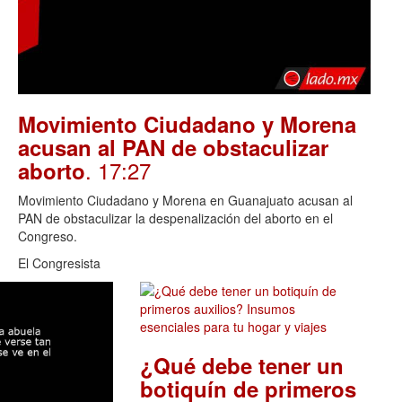
Movimiento Ciudadano y Morena
acusan al PAN de obstaculizar
. 17:27
aborto
Movimiento Ciudadano y Morena en Guanajuato acusan al
PAN de obstaculizar la despenalización del aborto en el
Congreso.
El Congresista
¿Qué debe tener un
botiquín de primeros