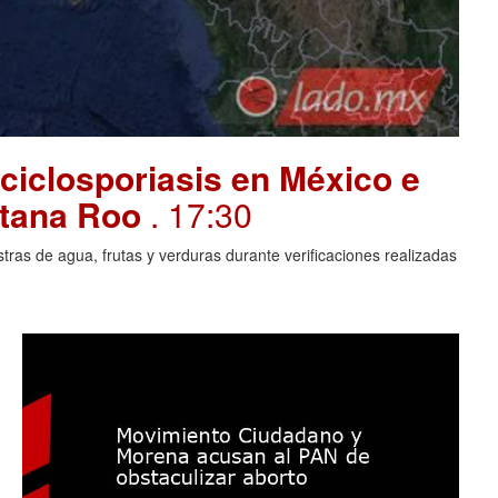
ciclosporiasis en México e
intana Roo
. 17:30
ras de agua, frutas y verduras durante verificaciones realizadas