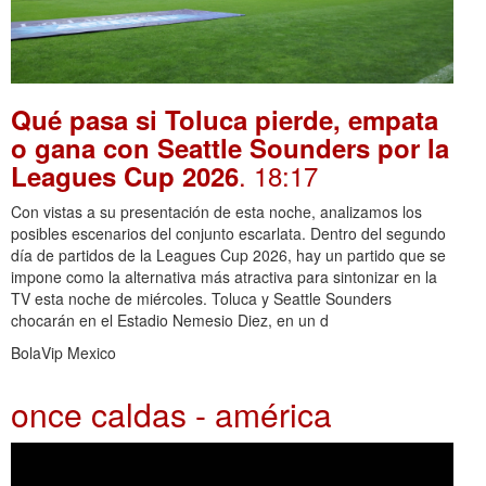
Qué pasa si Toluca pierde, empata
o gana con Seattle Sounders por la
. 18:17
Leagues Cup 2026
Con vistas a su presentación de esta noche, analizamos los
posibles escenarios del conjunto escarlata. Dentro del segundo
día de partidos de la Leagues Cup 2026, hay un partido que se
impone como la alternativa más atractiva para sintonizar en la
TV esta noche de miércoles. Toluca y Seattle Sounders
chocarán en el Estadio Nemesio Diez, en un d
BolaVip Mexico
once caldas - américa