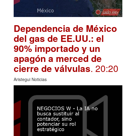
Dependencia de México
del gas de EE.UU.: el
90% importado y un
apagón a merced de
cierre de válvulas
. 20:20
Aristegui Noticias