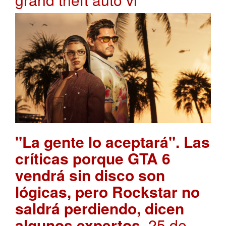
"La gente lo aceptará". Las
críticas porque GTA 6
vendrá sin disco son
lógicas, pero Rockstar no
saldrá perdiendo, dicen
algunos expertos
. 25 de