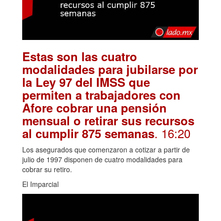
Estas son las cuatro
modalidades para jubilarse por
la Ley 97 del IMSS que
permiten a trabajadores con
Afore cobrar una pensión
mensual o retirar sus recursos
. 16:20
al cumplir 875 semanas
Los asegurados que comenzaron a cotizar a partir de
julio de 1997 disponen de cuatro modalidades para
cobrar su retiro.
El Imparcial