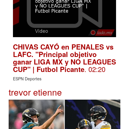
CHIVAS CAYÓ en PENALES vs
LAFC. "Principal objetivo
ganar LIGA MX y NO LEAGUES
. 02:20
CUP" | Futbol Picante
ESPN Deportes
trevor etienne