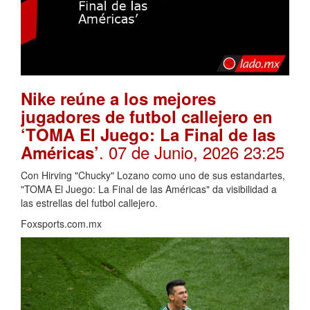
Nike reúne a los mejores
jugadores de futbol callejero en
‘TOMA El Juego: La Final de las
. 07 de Junio, 2026 23:25
Américas’
Con Hirving "Chucky" Lozano como uno de sus estandartes,
"TOMA El Juego: La Final de las Américas" da visibilidad a
las estrellas del futbol callejero.
Foxsports.com.mx