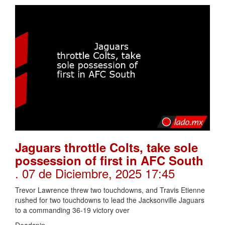
Jaguars throttle Colts, take sole
possession of first in AFC South
. 07 de Diciembre, 2025 17:45
Trevor Lawrence threw two touchdowns, and Travis Etienne
rushed for two touchdowns to lead the Jacksonville Jaguars
to a commanding 36-19 victory over
Deadspin