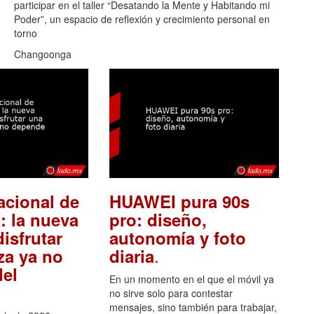
participar en el taller “Desatando la Mente y Habitando mi
Poder”, un espacio de reflexión y crecimiento personal en
torno
Changoonga
acional de
HUAWEI pura 90s
: la nueva
pro: diseño,
isfrutar
autonomía y foto
.
za ya no
diaria
el
En un momento en el que el móvil ya
no sirve solo para contestar
mensajes, sino también para trabajar,