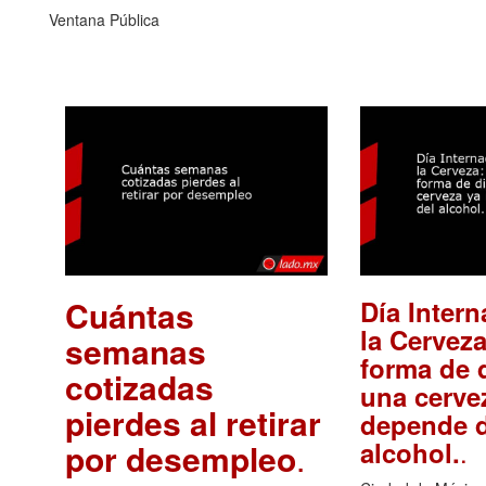
Ventana Pública
Cuántas
Día Intern
la Cerveza
semanas
forma de d
cotizadas
una cerve
pierdes al retirar
depende d
.
alcohol.
por desempleo
.