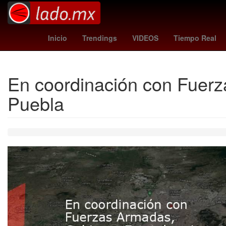
ronald araújo
cooper hoffman
charlotte
Inicio
Trendings
VIDEOS
Tiempo Real
En coordinación con Fuerz
Puebla