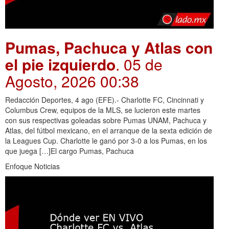
Pumas, Pachuca y Atlas con
el pie izquierdo
. 05 de
Agosto, 2026 00:38
Redacción Deportes, 4 ago (EFE).- Charlotte FC, Cincinnati y
Columbus Crew, equipos de la MLS, se lucieron este martes
con sus respectivas goleadas sobre Pumas UNAM, Pachuca y
Atlas, del fútbol mexicano, en el arranque de la sexta edición de
la Leagues Cup. Charlotte le ganó por 3-0 a los Pumas, en los
que juega […]El cargo Pumas, Pachuca
Enfoque Noticias