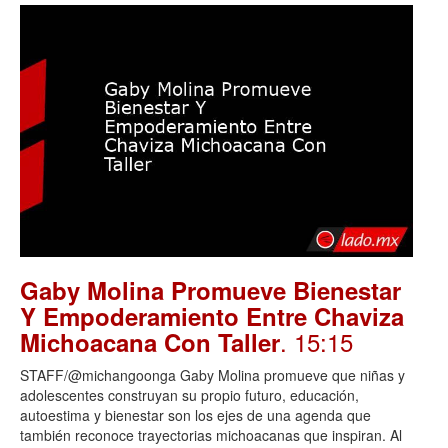
Gaby Molina Promueve Bienestar
Y Empoderamiento Entre Chaviza
. 15:15
Michoacana Con Taller
STAFF/@michangoonga Gaby Molina promueve que niñas y
adolescentes construyan su propio futuro, educación,
autoestima y bienestar son los ejes de una agenda que
también reconoce trayectorias michoacanas que inspiran. Al