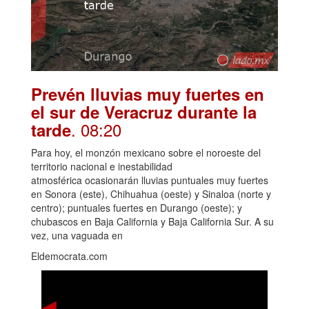
Prevén lluvias muy fuertes en
el sur de Veracruz durante la
. 08:20
tarde
Para hoy, el monzón mexicano sobre el noroeste del
territorio nacional e inestabilidad
atmosférica ocasionarán lluvias puntuales muy fuertes
en Sonora (este), Chihuahua (oeste) y Sinaloa (norte y
centro); puntuales fuertes en Durango (oeste); y
chubascos en Baja California y Baja California Sur. A su
vez, una vaguada en
Eldemocrata.com