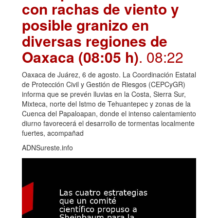
con rachas de viento y
posible granizo en
diversas regiones de
Oaxaca (08:05 h)
. 08:22
Oaxaca de Juárez, 6 de agosto. La Coordinación Estatal
de Protección Civil y Gestión de Riesgos (CEPCyGR)
informa que se prevén lluvias en la Costa, Sierra Sur,
Mixteca, norte del Istmo de Tehuantepec y zonas de la
Cuenca del Papaloapan, donde el intenso calentamiento
diurno favorecerá el desarrollo de tormentas localmente
fuertes, acompañad
ADNSureste.info