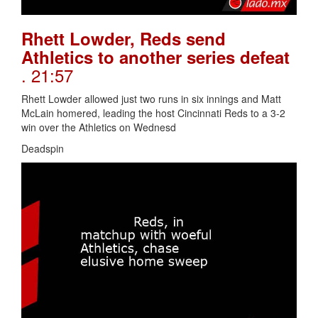
Rhett Lowder, Reds send
Athletics to another series defeat
. 21:57
Rhett Lowder allowed just two runs in six innings and Matt
McLain homered, leading the host Cincinnati Reds to a 3-2
win over the Athletics on Wednesd
Deadspin