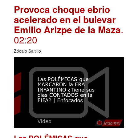
Provoca choque ebrio
acelerado en el bulevar
Emilio Arizpe de la Maza
.
02:20
Zócalo Saltillo