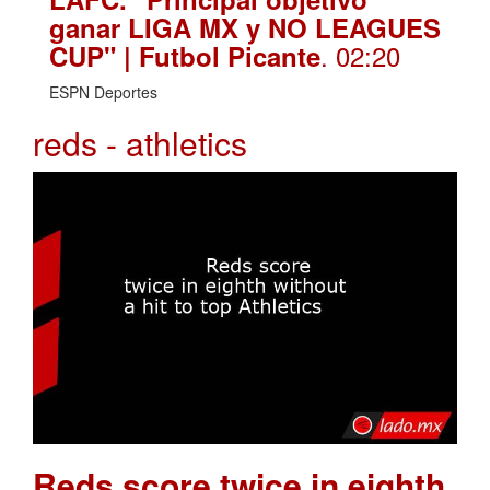
ganar LIGA MX y NO LEAGUES
. 02:20
CUP" | Futbol Picante
ESPN Deportes
reds - athletics
Reds score twice in eighth