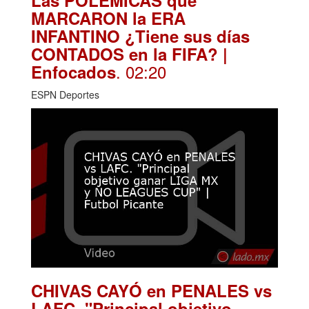
Las POLÉMICAS que
MARCARON la ERA
INFANTINO ¿Tiene sus días
CONTADOS en la FIFA? |
. 02:20
Enfocados
ESPN Deportes
CHIVAS CAYÓ en PENALES vs
LAFC. "Principal objetivo