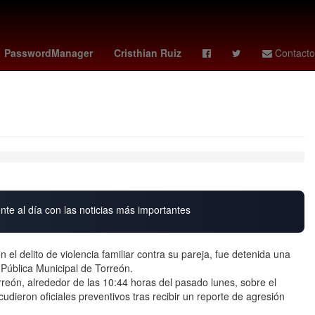
enezolanos
El Paso
Computación en la nube
PasswordManager
Cristhian Ruiz
Contacto
nte al día con las noticias más importantes
el delito de violencia familiar contra su pareja, fue detenida una
Pública Municipal de Torreón.
rreón, alrededor de las 10:44 horas del pasado lunes, sobre el
acudieron oficiales preventivos tras recibir un reporte de agresión