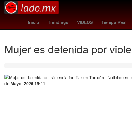
One Direction
27 de marzo
2024
Gobiern
Inicio
Trendings
VIDEOS
Tiempo Real
Mujer es detenida por viole
de Mayo, 2026 19:11