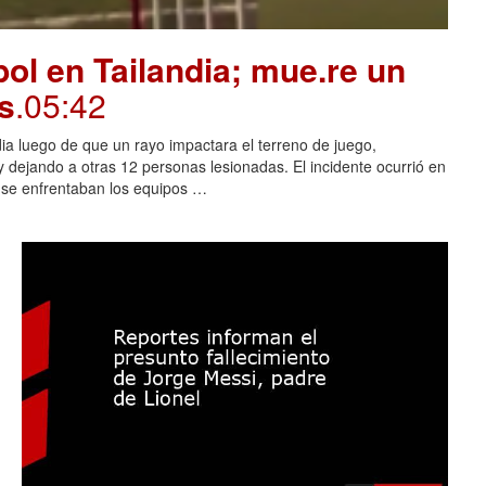
ol en Tailandia; mue.re un
s
.05:42
dia luego de que un rayo impactara el terreno de juego,
 dejando a otras 12 personas lesionadas. El incidente ocurrió en
s se enfrentaban los equipos …