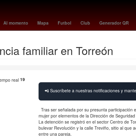
o
Argentina
España
casas infonavit o viviendas recuperadas
V
Al momento
Mapa
Futbol
Club
Generador QR
ncia familiar en Torreón
19
📲 Suscríbete a nuestras notificaciones y mante
Tras ser señalada por su presunta participación en 
mujer por elementos de la Dirección de Seguridad 
La detención se registró en el sector Centro de To
bulevar Revolución y la calle Treviño, sitio al que 
entre una pareja.