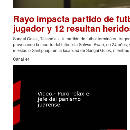
Rayo impacta partido de futb
jugador y 12 resultan herido
Sungai Golok, Tailandia.- Un partido de futbol terminó en trage
provocando la muerte del futbolista Sofwan Awae, de 24 años, y
el estadio Santiphap, en la localidad de Sungai Golok, mientra
Canal 44