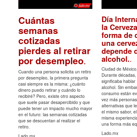
Cuántas
Día Intern
la Cerveza
semanas
forma de d
cotizadas
una cerve
pierdes al retirar
depende d
.
alcohol.
por desempleo
.
Ciudad de México,
Cuando una persona solicita un retiro
Durante décadas, 
por desempleo, la primera pregunta
significaba hablar
casi siempre es la misma: ¿cuánto
alcohol. Sin embar
dinero puedo retirar y cuándo lo
consumo están ev
recibiré? Pero, existe otro aspecto
vez más personas
que suele pasar desapercibido y que
alternativas que l
puede tener un impacto mucho mayor
el mismo sabor, el
en el futuro: las semanas cotizadas
misma experiencia
que se descuentan al realizar el
una forma más equ
retiro.
Lado.mx
Lado.mx