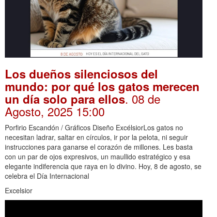
Los dueños silenciosos del
mundo: por qué los gatos merecen
. 08 de
un día solo para ellos
Agosto, 2025 15:00
Porfirio Escandón / Gráficos Diseño ExcélsiorLos gatos no
necesitan ladrar, saltar en círculos, ir por la pelota, ni seguir
instrucciones para ganarse el corazón de millones. Les basta
con un par de ojos expresivos, un maullido estratégico y esa
elegante indiferencia que raya en lo divino. Hoy, 8 de agosto, se
celebra el Día Internacional
Excelsior