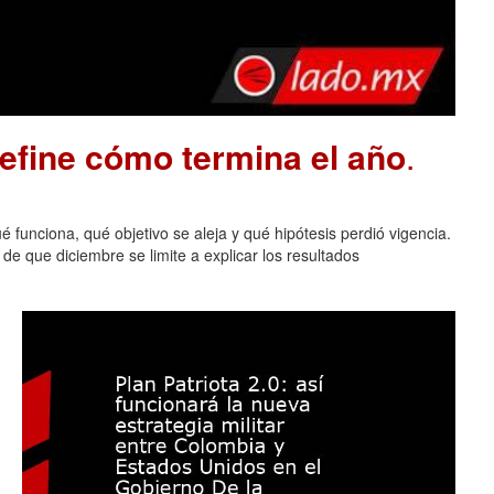
define cómo termina el año
.
 funciona, qué objetivo se aleja y qué hipótesis perdió vigencia.
de que diciembre se limite a explicar los resultados