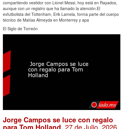
compartiendo vestidor con Lionel Messi, hoy está en Rayados,
aunque con un registro que ha llamado la atención.El
exfutbolista del Tottenham, Erik Lamela, forma parte del cuerpo
técnico de Matías Almeyda en Monterrey y apa
El Siglo de Torreón
Jorge Campos se luce con regalo
. 27 de Julio, 2026
para Tom Holland