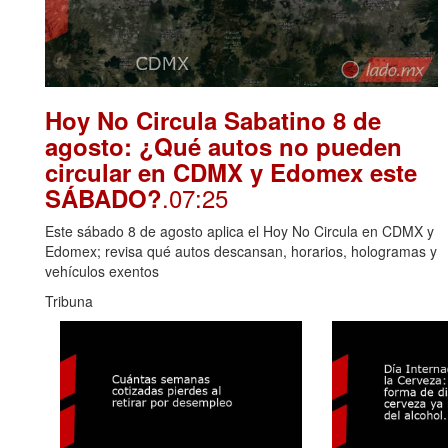
Hoy No Circula Sabatino 8 de
agosto: ¿Qué autos no pueden
circular en CDMX y Edomex este
.07:25
SÁBADO?
Este sábado 8 de agosto aplica el Hoy No Circula en CDMX y
Edomex; revisa qué autos descansan, horarios, hologramas y
vehículos exentos
Tribuna