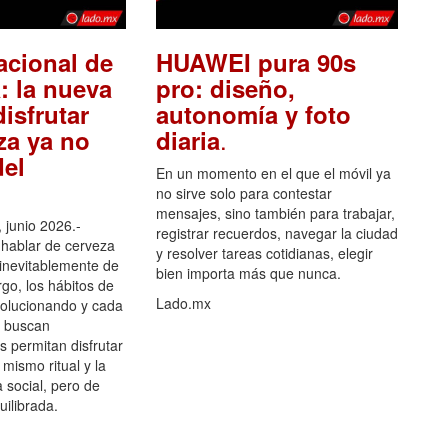
acional de
HUAWEI pura 90s
: la nueva
pro: diseño,
isfrutar
autonomía y foto
.
za ya no
diaria
el
En un momento en el que el móvil ya
no sirve solo para contestar
mensajes, sino también para trabajar,
 junio 2026.-
registrar recuerdos, navegar la ciudad
hablar de cerveza
y resolver tareas cotidianas, elegir
 inevitablemente de
bien importa más que nunca.
go, los hábitos de
Lado.mx
olucionando y cada
 buscan
es permitan disfrutar
 mismo ritual y la
 social, pero de
ilibrada.