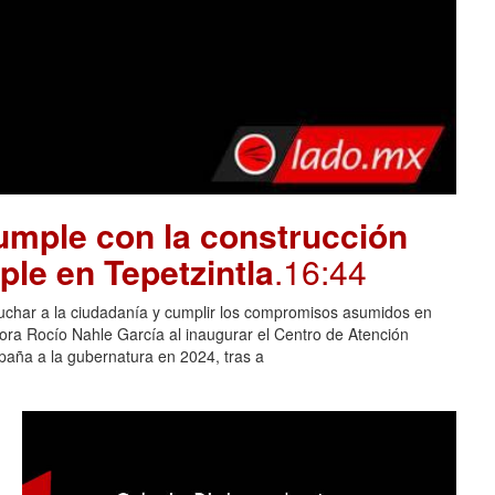
mple con la construcción
ple en Tepetzintla
.16:44
cuchar a la ciudadanía y cumplir los compromisos asumidos en
adora Rocío Nahle García al inaugurar el Centro de Atención
aña a la gubernatura en 2024, tras a