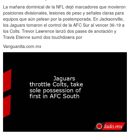
La mañana dominical de la NFL dejó marcadores que movieron
posiciones divisionales, lesiones de peso y señales claras para
equipos que aún pelean por la postemporada. En Jacksonville,
los Jaguars tomaron el control de la AFC Sur al vencer 36-19 a
los Colts. Trevor Lawrence lanzó dos pases de anotación y
Travis Etienne sumó dos touchdowns por
Vanguardia.com.mx