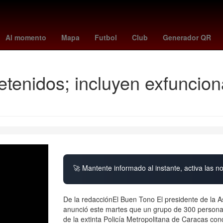
Manchester City Football Club
Jardines de Morelos
Premier Leag
Al momento
Mapa
Futbol
Club
Generador QR
tenidos; incluyen exfunciona
🚀 Mantente informado al instante, activa las n
De la redacciónEl Buen Tono El presidente de la 
anunció este martes que un grupo de 300 personas
de la extinta Policía Metropolitana de Caracas co