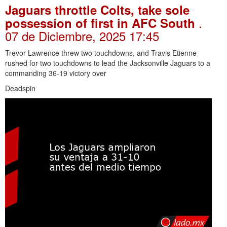
Jaguars throttle Colts, take sole
.
possession of first in AFC South
07 de Diciembre, 2025 17:45
Trevor Lawrence threw two touchdowns, and Travis Etienne
rushed for two touchdowns to lead the Jacksonville Jaguars to a
commanding 36-19 victory over
Deadspin