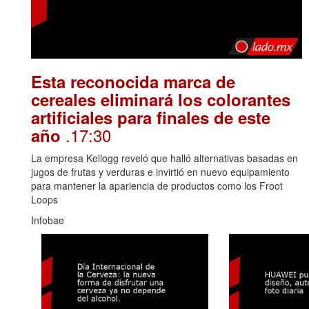
Esta reconocida marca de
cereales eliminará los colorantes
artificiales para finales de este
.17:30
año
La empresa Kellogg reveló que halló alternativas basadas en
jugos de frutas y verduras e invirtió en nuevo equipamiento
para mantener la apariencia de productos como los Froot
Loops
Infobae