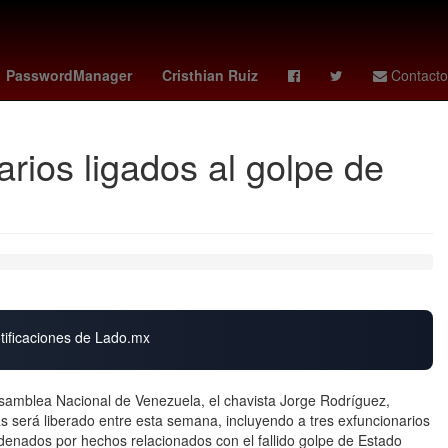
ue
Banderilla
CovidCDMX
Ricardo Salinas Pliego
PasswordManager
Cristhian Ruiz
Contacto
rios ligados al golpe de
otificaciones de Lado.mx
Asamblea Nacional de Venezuela, el chavista Jorge Rodríguez,
 será liberado entre esta semana, incluyendo a tres exfuncionarios
ndenados por hechos relacionados con el fallido golpe de Estado