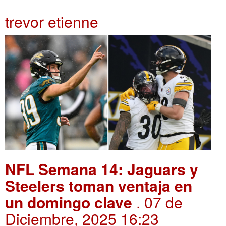
trevor etienne
NFL Semana 14: Jaguars y
Steelers toman ventaja en
un domingo clave
. 07 de
Diciembre, 2025 16:23