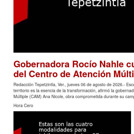
Gobernadora Rocío Nahle cu
del Centro de Atención Múlti
Redacción Tepetzintla, Ver., jueves 06 de agosto de 2026.- Es
territorio es la esencia de la transformación, afirmó la gobern
Múltiple (CAM) Ana Nicole, obra comprometida durante su camp
Hora Cero