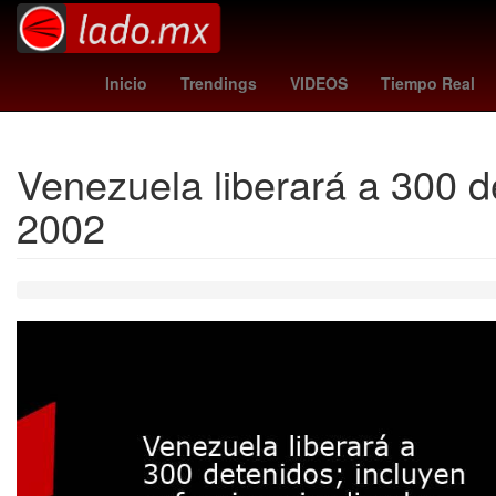
Gobierno
Dólar estadounidense
México
Pago
Inicio
Trendings
VIDEOS
Tiempo Real
Venezuela liberará a 300 de
2002