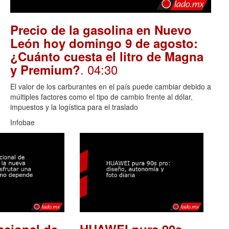
Precio de la gasolina en Nuevo
León hoy domingo 9 de agosto:
¿Cuánto cuesta el litro de Magna
. 04:30
y Premium?
El valor de los carburantes en el país puede cambiar debido a
múltiples factores como el tipo de cambio frente al dólar,
impuestos y la logística para el traslado
Infobae