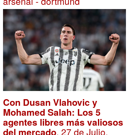
arsenal - dortmund
Con Dusan Vlahovic y
Mohamed Salah: Los 5
agentes libres más valiosos
del mercado
. 27 de Julio,