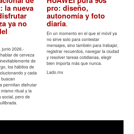
acional de
HUAWEI pura 90s
: la nueva
pro: diseño,
isfrutar
autonomía y foto
.
za ya no
diaria
el
En un momento en el que el móvil ya
no sirve solo para contestar
mensajes, sino también para trabajar,
 junio 2026.-
registrar recuerdos, navegar la ciudad
hablar de cerveza
y resolver tareas cotidianas, elegir
 inevitablemente de
bien importa más que nunca.
go, los hábitos de
Lado.mx
olucionando y cada
 buscan
es permitan disfrutar
 mismo ritual y la
 social, pero de
ilibrada.