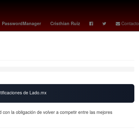
fraude
Selección de baloncesto de Estados Unidos
Gobierno
PasswordManager
Cristhian Ruiz
Contacto
otificaciones de Lado.mx
 con la obligación de volver a competir entre las mejores