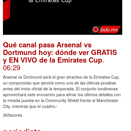
Qué canal pasa Arsenal vs
Dortmund hoy: dónde ver GRATIS
.
y EN VIVO de la Emirates Cup
06:29
Arsenal vs Dortmund será el gran atractivo de la Emirates Cup,
un compromiso que servirá como una de las últimas pruebas
antes del inicio oficial de la temporada. El conjunto londinense
aprovechará este encuentro para afinar los últimos detalles con
la mirada puesta en la Community Shield frente al Manchester
City, mientras que el cuadro ̷
365scores