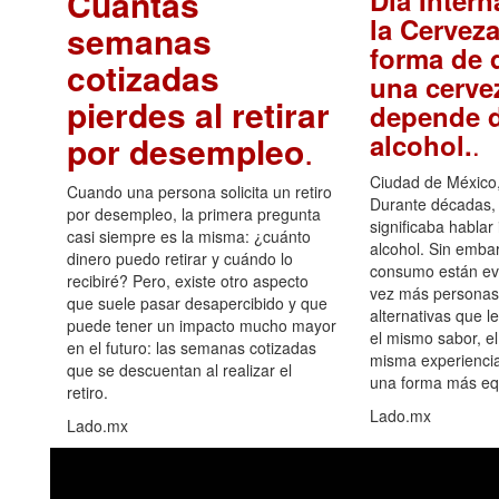
Cuántas
Día Intern
la Cerveza
semanas
forma de d
cotizadas
una cerve
pierdes al retirar
depende d
.
alcohol.
por desempleo
.
Ciudad de México,
Cuando una persona solicita un retiro
Durante décadas, 
por desempleo, la primera pregunta
significaba hablar
casi siempre es la misma: ¿cuánto
alcohol. Sin embar
dinero puedo retirar y cuándo lo
consumo están ev
recibiré? Pero, existe otro aspecto
vez más personas
que suele pasar desapercibido y que
alternativas que l
puede tener un impacto mucho mayor
el mismo sabor, el
en el futuro: las semanas cotizadas
misma experiencia
que se descuentan al realizar el
una forma más equ
retiro.
Lado.mx
Lado.mx