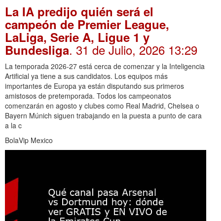
La IA predijo quién será el
campeón de Premier League,
LaLiga, Serie A, Ligue 1 y
. 31 de Julio, 2026 13:29
Bundesliga
La temporada 2026-27 está cerca de comenzar y la Inteligencia
Artificial ya tiene a sus candidatos. Los equipos más
importantes de Europa ya están disputando sus primeros
amistosos de pretemporada. Todos los campeonatos
comenzarán en agosto y clubes como Real Madrid, Chelsea o
Bayern Múnich siguen trabajando en la puesta a punto de cara
a la c
BolaVip Mexico