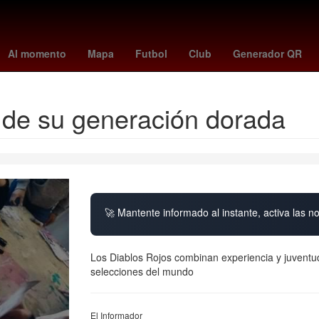
Sancho
MLB
Rafael Caro Quintero
sid wilson
burnley - wolves
Al momento
Mapa
Futbol
Club
Generador QR
o de su generación dorada
🚀 Mantente informado al instante, activa las n
Los Diablos Rojos combinan experiencia y juventud
selecciones del mundo
El Informador