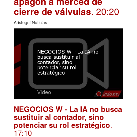
apagón a merced de
cierre de válvulas
. 20:20
Aristegui Noticias
NEGOCIOS W - La IA no busca
sustituir al contador, sino
.
potenciar su rol estratégico
17:10