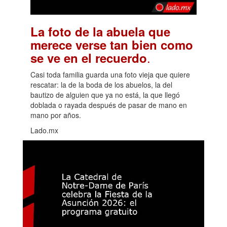
La foto de la abuela que
merece verse tan bien como
.
se ve en el recuerdo
Casi toda familia guarda una foto vieja que quiere
rescatar: la de la boda de los abuelos, la del
bautizo de alguien que ya no está, la que llegó
doblada o rayada después de pasar de mano en
mano por años.
Lado.mx