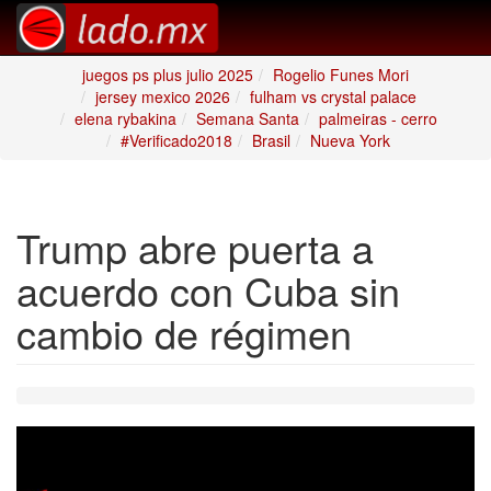
juegos ps plus julio 2025
Rogelio Funes Mori
jersey mexico 2026
fulham vs crystal palace
elena rybakina
Semana Santa
palmeiras - cerro
#Verificado2018
Brasil
Nueva York
Trump abre puerta a
acuerdo con Cuba sin
cambio de régimen