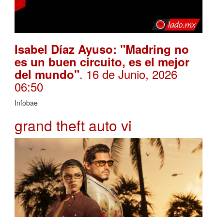
Isabel Díaz Ayuso: "Madring no
es un buen circuito, es el mejor
. 16 de Junio, 2026
del mundo"
06:50
Infobae
grand theft auto vi