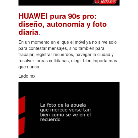
HUAWEI pura 90s pro:
diseño, autonomía y foto
.
diaria
En un momento en el que el móvil ya no sirve solo
para contestar mensajes, sino también para
trabajar, registrar recuerdos, navegar la ciudad y
resolver tareas cotidianas, elegir bien importa más
que nunca.
Lado.mx