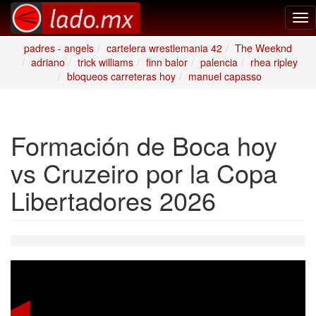
Tog
nav
padres - angels
cartelera wrestlemania 42
The Weeknd
adriano
trick williams
finn balor
palencia
rhea ripley
bloqueos carreteras hoy
manuel capasso
Formación de Boca hoy
vs Cruzeiro por la Copa
Libertadores 2026