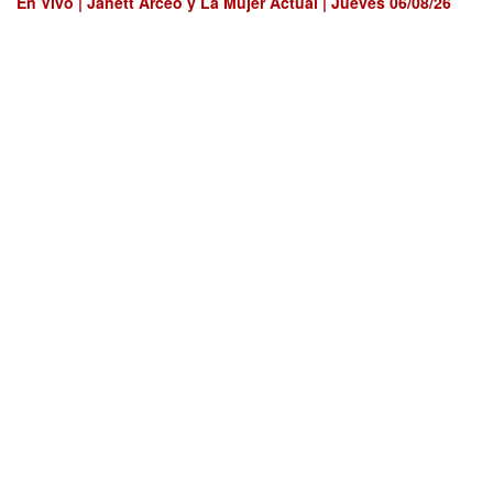
En Vivo | Janett Arceo y La Mujer Actual | Jueves 06/08/26