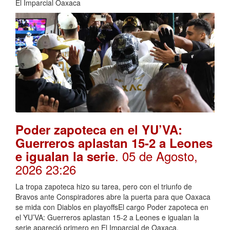
El Imparcial Oaxaca
Poder zapoteca en el YU’VA:
Guerreros aplastan 15-2 a Leones
. 05 de Agosto,
e igualan la serie
2026 23:26
La tropa zapoteca hizo su tarea, pero con el triunfo de
Bravos ante Conspiradores abre la puerta para que Oaxaca
se mida con Diablos en playoffsEl cargo Poder zapoteca en
el YU’VA: Guerreros aplastan 15-2 a Leones e igualan la
serie apareció primero en El Imparcial de Oaxaca.