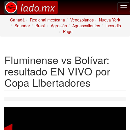
Tog
nav
Canadá
Regional mexicana
Venezolanos
Nueva York
Senador
Brasil
Agresión
Aguascalientes
Incendio
Pago
Fluminense vs Bolívar:
resultado EN VIVO por
Copa Libertadores