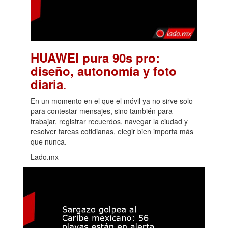
HUAWEI pura 90s pro:
diseño, autonomía y foto
.
diaria
En un momento en el que el móvil ya no sirve solo
para contestar mensajes, sino también para
trabajar, registrar recuerdos, navegar la ciudad y
resolver tareas cotidianas, elegir bien importa más
que nunca.
Lado.mx