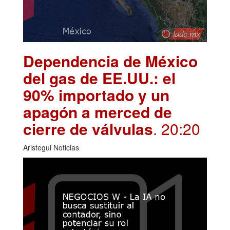
Dependencia de México
del gas de EE.UU.: el
90% importado y un
apagón a merced de
cierre de válvulas
. 20:20
Aristegui Noticias