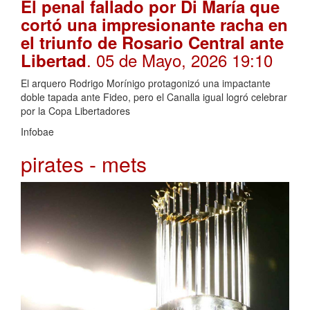
El penal fallado por Di María que
cortó una impresionante racha en
el triunfo de Rosario Central ante
. 05 de Mayo, 2026 19:10
Libertad
El arquero Rodrigo Morínigo protagonizó una impactante
doble tapada ante Fideo, pero el Canalla igual logró celebrar
por la Copa Libertadores
Infobae
pirates - mets