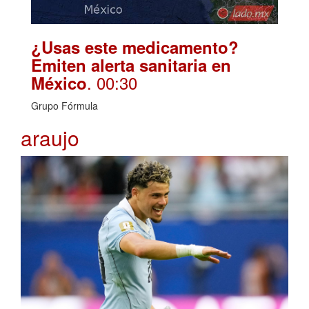
¿Usas este medicamento?
Emiten alerta sanitaria en
. 00:30
México
Grupo Fórmula
araujo