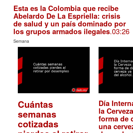
Esta es la Colombia que recibe
Abelardo De La Espriella: crisis
de salud y un país dominado por
.03:26
los grupos armados ilegales
Semana
Cuántas
Día Intern
la Cerveza
semanas
forma de d
cotizadas
una cerve