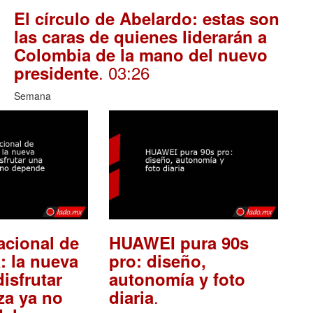
El círculo de Abelardo: estas son
las caras de quienes liderarán a
Colombia de la mano del nuevo
. 03:26
presidente
Semana
acional de
HUAWEI pura 90s
: la nueva
pro: diseño,
isfrutar
autonomía y foto
.
za ya no
diaria