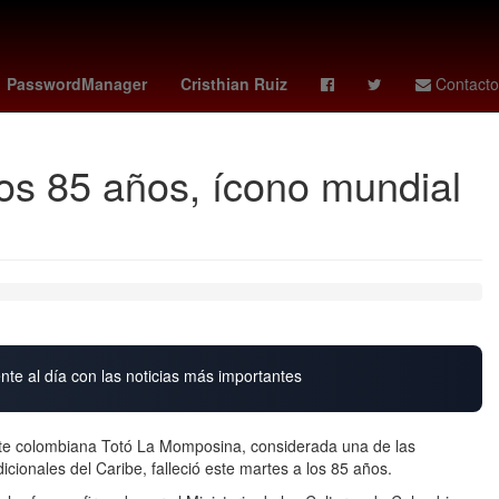
vs santos
Germán Berterame
Rogelio Funes Mori
mexico vs
PasswordManager
Cristhian Ruiz
Contacto
los 85 años, ícono mundial
nte al día con las noticias más importantes
nte colombiana Totó La Momposina, considerada una de las
cionales del Caribe, falleció este martes a los 85 años.