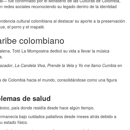
— fue confirmado por el Ministerio de las Culturas de Colombia,
en redes sociales reconociendo su legado dentro de la identidad
endencia cultural colombiana al destacar su aporte a la preservación
ue, el porro y el mapalé.
aribe colombiano
alena, Totó La Momposina dedicó su vida a llevar la música
s.
escador
,
La Candela Viva
,
Prende la Vela
y
Yo me llamo Cumbia
en
ños de Colombia hacia el mundo, consolidándose como una figura
blemas de salud
éxico, país donde residía desde hace algún tiempo.
 permanecía bajo cuidados paliativos desde meses atrás debido a
u estado físico.