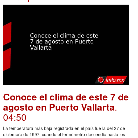
Conoce el clima de este 7 de
agosto en Puerto Vallarta
.
04:50
La temperatura más baja registrada en el país fue la del 27 de
diciembre de 1997, cuando el termómetro descendió hasta los