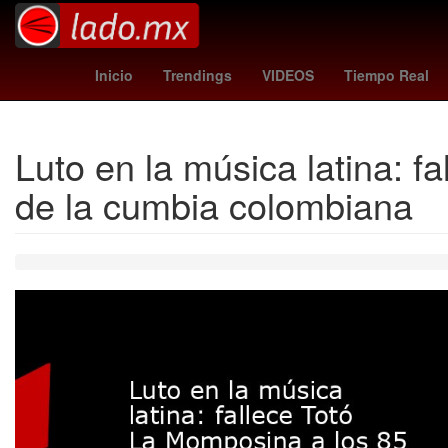
clima mazatlan
spider man tom holland
2024
Detroit Piston
Inicio
Trendings
VIDEOS
Tiempo Real
Luto en la música latina: 
de la cumbia colombiana