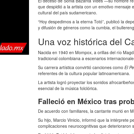
El deceso de Sonia Bazanta Vides —su nombre real
que despidió a la artista con un emotivo mensaje 
cultural del país sudamericano.
“Hoy despedimos a la eterna Totó”, publicó la dep
y difusión de géneros como la cumbia, el bullereng
Una voz histórica del C
Nacida en 1940 en Mompox, a orillas del río Magd
tradicional colombiana a escenarios internacionale
Su carrera artística convirtió canciones como
El P
referentes de la cultura popular latinoamericana.
La artista logró proyectar los sonidos afrocaribe
esencial de la música folclórica.
Falleció en México tras pro
De acuerdo con familiares, la cantante murió en M
Su hijo, Marcio Vinicio, informó que la intérprete
complicaciones neurocognitivas que deterioraron s