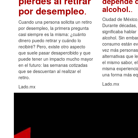
pierdes al retirar
depende d
.
alcohol.
por desempleo
.
Ciudad de México,
Cuando una persona solicita un retiro
Durante décadas, 
por desempleo, la primera pregunta
significaba hablar
casi siempre es la misma: ¿cuánto
alcohol. Sin embar
dinero puedo retirar y cuándo lo
consumo están ev
recibiré? Pero, existe otro aspecto
vez más personas
que suele pasar desapercibido y que
alternativas que l
puede tener un impacto mucho mayor
el mismo sabor, el
en el futuro: las semanas cotizadas
misma experiencia
que se descuentan al realizar el
una forma más equ
retiro.
Lado.mx
Lado.mx