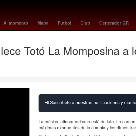
s
ley de amparo claudia sheinbaum
mariners vs dodgers
toluca 
Al momento
Mapa
Futbol
Club
Generador QR
fallece Totó La Momposina a 
📲 Suscríbete a nuestras notificaciones y mante
La música latinoamericana está de luto. La canta
máximas exponentes de la cumbia y los ritmos tradi