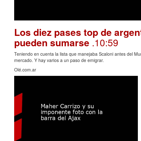
Los diez pases top de argen
pueden sumarse
.10:59
Teniendo en cuenta la lista que manejaba Scaloni antes del Mu
mercado. Y hay varios a un paso de emigrar.
Olé.com.ar