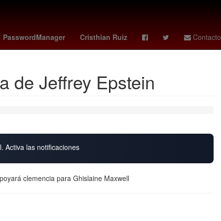
ues cup
manchester city vs
OTAN
Santiago Giménez
PasswordManager
Cristhian Ruiz
Contacto
a de Jeffrey Epstein
. Activa las notificaciones
apoyará clemencia para Ghislaine Maxwell