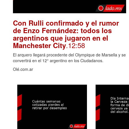
Con Rulli confirmado y el rumor
de Enzo Fernández: todos los
argentinos que jugaron en el
.12:58
Manchester City
El arquero llegará procedente del Olympique de Marsella y se
convertirá en el 12° argentino en los Ciudadanos.
Olé.com.ar