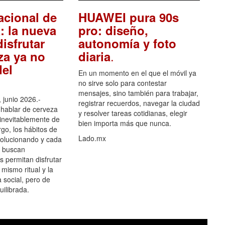
acional de
HUAWEI pura 90s
: la nueva
pro: diseño,
isfrutar
autonomía y foto
.
za ya no
diaria
el
En un momento en el que el móvil ya
no sirve solo para contestar
mensajes, sino también para trabajar,
 junio 2026.-
registrar recuerdos, navegar la ciudad
hablar de cerveza
y resolver tareas cotidianas, elegir
 inevitablemente de
bien importa más que nunca.
go, los hábitos de
Lado.mx
olucionando y cada
 buscan
es permitan disfrutar
 mismo ritual y la
 social, pero de
ilibrada.