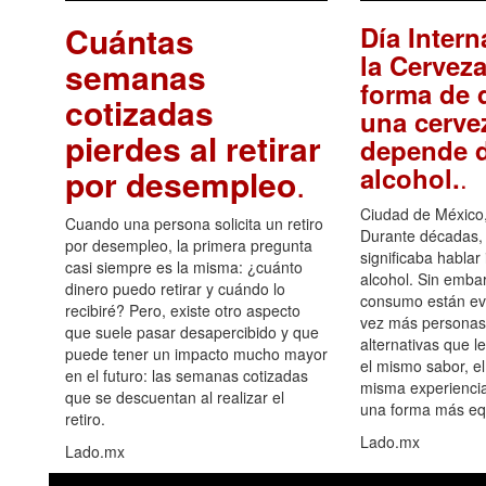
Cuántas
Día Intern
la Cerveza
semanas
forma de d
cotizadas
una cerve
pierdes al retirar
depende d
.
alcohol.
por desempleo
.
Ciudad de México,
Cuando una persona solicita un retiro
Durante décadas, 
por desempleo, la primera pregunta
significaba hablar
casi siempre es la misma: ¿cuánto
alcohol. Sin embar
dinero puedo retirar y cuándo lo
consumo están ev
recibiré? Pero, existe otro aspecto
vez más personas
que suele pasar desapercibido y que
alternativas que l
puede tener un impacto mucho mayor
el mismo sabor, el
en el futuro: las semanas cotizadas
misma experiencia
que se descuentan al realizar el
una forma más equ
retiro.
Lado.mx
Lado.mx