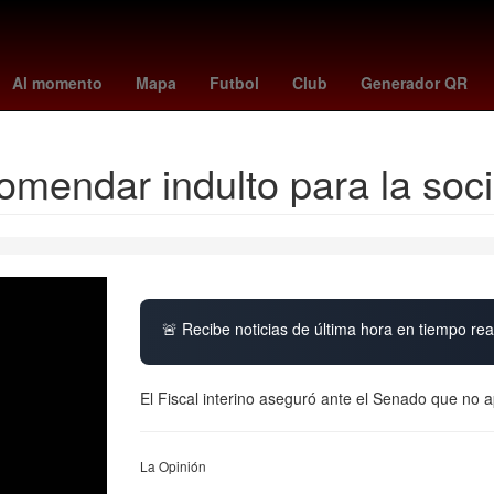
de marzo
Dólar estadounidense
China
Cielo
partidos de leag
Al momento
Mapa
Futbol
Club
Generador QR
mendar indulto para la soci
🚨 Recibe noticias de última hora en tiempo real
El Fiscal interino aseguró ante el Senado que no 
La Opinión