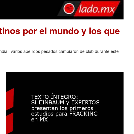
tinos por el mundo y los que
ndial, varios apellidos pesados cambiaron de club durante este