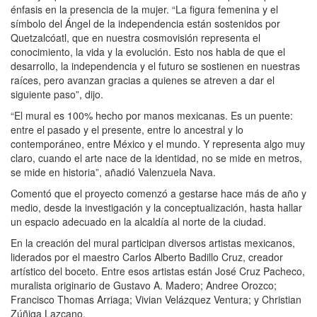
énfasis en la presencia de la mujer. “La figura femenina y el
símbolo del Ángel de la independencia están sostenidos por
Quetzalcóatl, que en nuestra cosmovisión representa el
conocimiento, la vida y la evolución. Esto nos habla de que el
desarrollo, la independencia y el futuro se sostienen en nuestras
raíces, pero avanzan gracias a quienes se atreven a dar el
siguiente paso”, dijo.
“El mural es 100% hecho por manos mexicanas. Es un puente:
entre el pasado y el presente, entre lo ancestral y lo
contemporáneo, entre México y el mundo. Y representa algo muy
claro, cuando el arte nace de la identidad, no se mide en metros,
se mide en historia”, añadió Valenzuela Nava.
Comentó que el proyecto comenzó a gestarse hace más de año y
medio, desde la investigación y la conceptualización, hasta hallar
un espacio adecuado en la alcaldía al norte de la ciudad.
En la creación del mural participan diversos artistas mexicanos,
liderados por el maestro Carlos Alberto Badillo Cruz, creador
artístico del boceto. Entre esos artistas están José Cruz Pacheco,
muralista originario de Gustavo A. Madero; Andree Orozco;
Francisco Thomas Arriaga; Vivian Velázquez Ventura; y Christian
Zúñiga Lazcano.