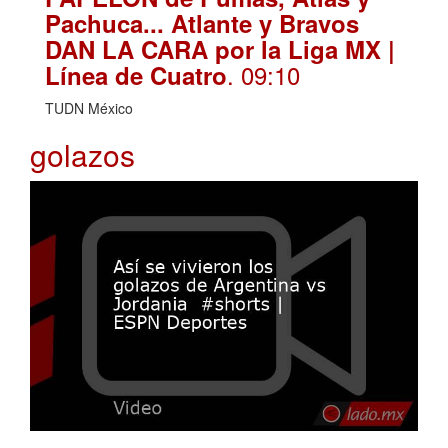
Pachuca... Atlante y Bravos
DAN LA CARA por la Liga MX |
. 09:10
Línea de Cuatro
TUDN México
golazos