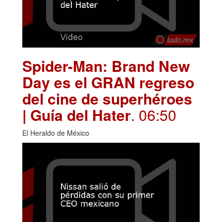
Spider-Man: Brand New
Day es el GRAN regreso
del cine de superhéroes
| Guía del Hater
. 06:50
El Heraldo de México