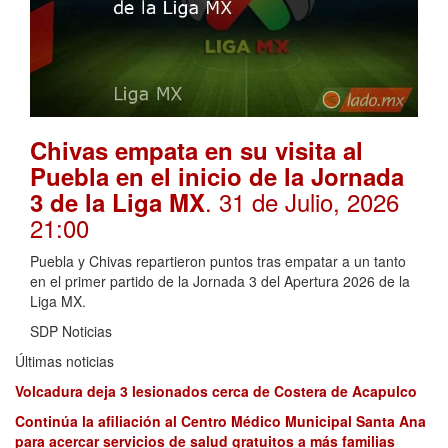
Chivas empata en su visita al
Puebla en el inicio de la Jornada
. 31 de Julio, 2026
3 de la Liga MX
21:00
Puebla y Chivas repartieron puntos tras empatar a un tanto
en el primer partido de la Jornada 3 del Apertura 2026 de la
Liga MX.
SDP Noticias
Últimas noticias
Volcadura deja 3 lesionados cerca de Costera de Acapulco
Continúa la afiliación al Centro Médico Municipal Santa Ana
para acercar servicios de salud gratuitos a más familias