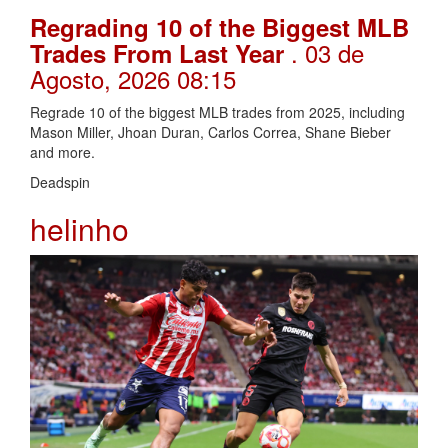
Regrading 10 of the Biggest MLB
. 03 de
Trades From Last Year
Agosto, 2026 08:15
Regrade 10 of the biggest MLB trades from 2025, including
Mason Miller, Jhoan Duran, Carlos Correa, Shane Bieber
and more.
Deadspin
helinho