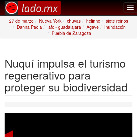
Tog
nav
27 de marzo
Nueva York
chuvas
helinho
siete reinos
Danna Paola
lafc - guadalajara
Agave
Inundación
Puebla de Zaragoza
Nuquí impulsa el turismo
regenerativo para
proteger su biodiversidad