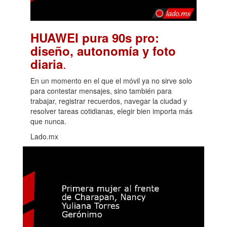
HUAWEI pura 90s pro:
diseño, autonomía y foto
.
diaria
En un momento en el que el móvil ya no sirve solo
para contestar mensajes, sino también para
trabajar, registrar recuerdos, navegar la ciudad y
resolver tareas cotidianas, elegir bien importa más
que nunca.
Lado.mx