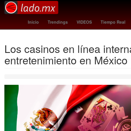
hora cero
lions - buccaneer
Inicio
Trendings
VIDEOS
Tiempo Real
Los casinos en línea inter
entretenimiento en México