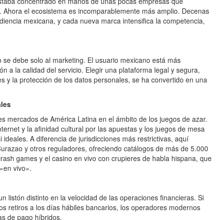
estaba concentrado en manos de unas pocas empresas que
to. Ahora el ecosistema es incomparablemente más amplio. Decenas
udiencia mexicana, y cada nueva marca intensifica la competencia,
 se debe solo al marketing. El usuario mexicano está más
n a la calidad del servicio. Elegir una plataforma legal y segura,
nes y la protección de los datos personales, se ha convertido en una
ales
s mercados de América Latina en el ámbito de los juegos de azar.
ernet y la afinidad cultural por las apuestas y los juegos de mesa
ideales. A diferencia de jurisdicciones más restrictivas, aquí
urazao y otros reguladores, ofreciendo catálogos de más de 5.000
 crash games y el casino en vivo con crupieres de habla hispana, que
«en vivo».
listón distinto en la velocidad de las operaciones financieras. Si
s retiros a los días hábiles bancarios, los operadores modernos
as de pago híbridos.