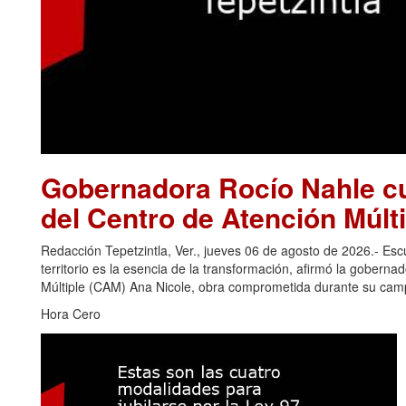
Gobernadora Rocío Nahle cu
del Centro de Atención Múlti
Redacción Tepetzintla, Ver., jueves 06 de agosto de 2026.- Es
territorio es la esencia de la transformación, afirmó la gobern
Múltiple (CAM) Ana Nicole, obra comprometida durante su camp
Hora Cero