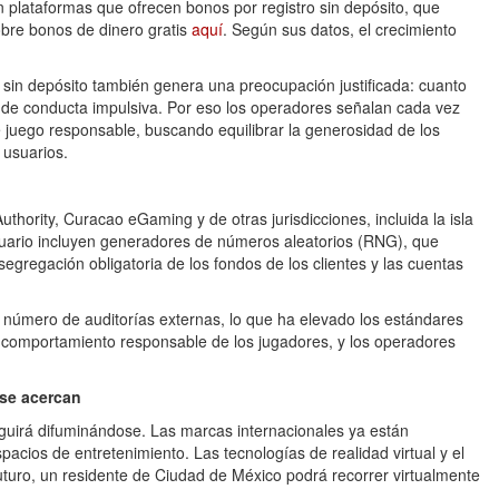
n plataformas que ofrecen bonos por registro sin depósito, que
obre bonos de dinero gratis
aquí
. Según sus datos, el crecimiento
 sin depósito también genera una preocupación justificada: cuanto
go de conducta impulsiva. Por eso los operadores señalan cada vez
e juego responsable, buscando equilibrar la generosidad de los
 usuarios.
thority, Curacao eGaming y de otras jurisdicciones, incluida la isla
uario incluyen generadores de números aleatorios (RNG), que
 segregación obligatoria de los fondos de los clientes y las cuentas
 número de auditorías externas, lo que ha elevado los estándares
el comportamiento responsable de los jugadores, y los operadores
 se acercan
 seguirá difuminándose. Las marcas internacionales ya están
acios de entretenimiento. Las tecnologías de realidad virtual y el
uturo, un residente de Ciudad de México podrá recorrer virtualmente