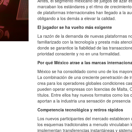
Antes, el segmento mexicano de juegos de azar 
marcaban los estándares y el ritmo de crecimien
de plataformas internacionales han llegado a la a
obligando a los demás a elevar la calidad.
El jugador se ha vuelto más exigente
La razón de la demanda de nuevas plataformas no
familiarizado con la tecnología y presta más atenció
donde se garantice la fiabilidad de las transaccio
prioridad consciente y no en una formalidad.
Por qué México atrae a las marcas internacion
México se ha consolidado como uno de los mayore
La combinación de una creciente penetración de int
crea para los operadores globales condiciones casi 
pueden operar empresas con licencias de Malta, C
títulos. Entre ellos hay nuevos formatos como los
aportan a la industria una sensación de presencia 
Competencia tecnológica y retiros rápidos
Los nuevos participantes del mercado establecen un 
los esquemas tradicionales a menudo vinculaban lo
implementan transferencias instantáneas y sistem