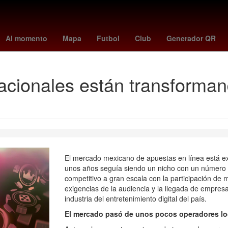
s
Aguascalientes
Club León
HBO
Puebla de Zaragoza
Brasil
Al momento
Mapa
Futbol
Club
Generador QR
nacionales están transforma
El mercado mexicano de apuestas en línea está e
unos años seguía siendo un nicho con un número l
competitivo a gran escala con la participación de 
exigencias de la audiencia y la llegada de empresa
industria del entretenimiento digital del país.
El mercado pasó de unos pocos operadores loc