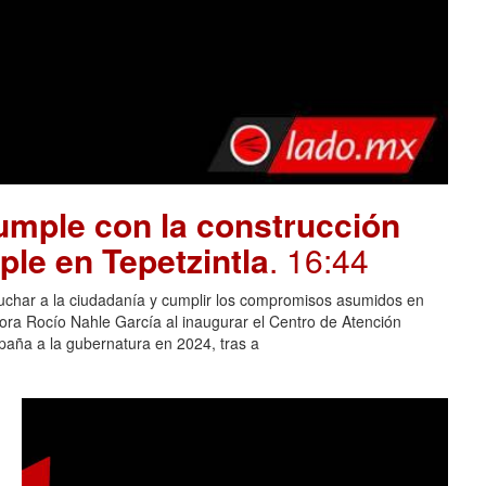
mple con la construcción
ple en Tepetzintla
. 16:44
cuchar a la ciudadanía y cumplir los compromisos asumidos en
adora Rocío Nahle García al inaugurar el Centro de Atención
aña a la gubernatura en 2024, tras a