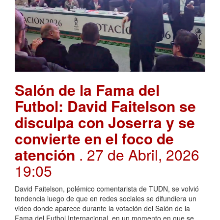
Salón de la Fama del
Futbol: David Faitelson se
disculpa con Joserra y se
convierte en el foco de
atención
. 27 de Abril, 2026
19:05
David Faitelson, polémico comentarista de TUDN, se volvió
tendencia luego de que en redes sociales se difundiera un
video donde aparece durante la votación del Salón de la
Fama del Futbol Internacional, en un momento en que se