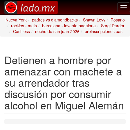
Tog
nav
Nueva York
padres vs diamondbacks
Shawn Levy
Rosario
rockies - mets
barcelona - levante badalona
Sergi Darder
Cashless
noche de san juan 2026
preinscripciones uas
Detienen a hombre por
amenazar con machete a
su arrendador tras
discusión por consumir
alcohol en Miguel Alemán