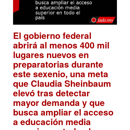
El gobierno federal
abrirá al menos 400 mil
lugares nuevos en
preparatorias durante
este sexenio, una meta
que Claudia Sheinbaum
elevó tras detectar
mayor demanda y que
busca ampliar el acceso
a educación media