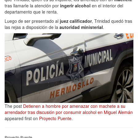
tras llamarle la atención por
ingerir alcohol
en el interior del
departamento que le renta.
Luego de ser presentado al
juez calificador
, Trinidad quedó tras
las rejas a disposición de la
autoridad ministerial
.
The post
Detienen a hombre por amenazar con machete a su
arrendador tras discusión por consumir alcohol en Miguel Alemán
appeared first on
Proyecto Puente
.
Proyecto Puente