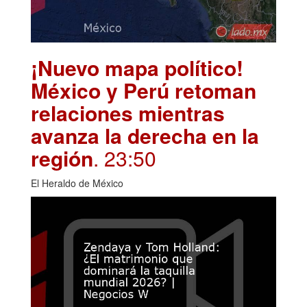
¡Nuevo mapa político!
México y Perú retoman
relaciones mientras
avanza la derecha en la
región
. 23:50
El Heraldo de México