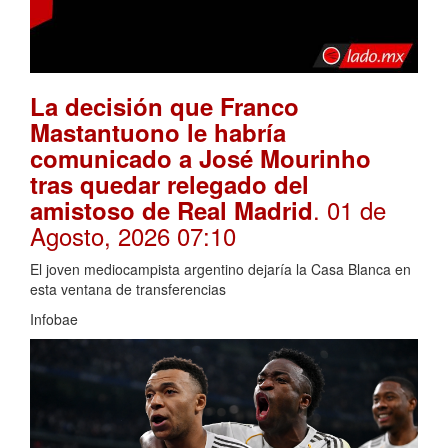
La decisión que Franco
Mastantuono le habría
comunicado a José Mourinho
tras quedar relegado del
. 01 de
amistoso de Real Madrid
Agosto, 2026 07:10
El joven mediocampista argentino dejaría la Casa Blanca en
esta ventana de transferencias
Infobae