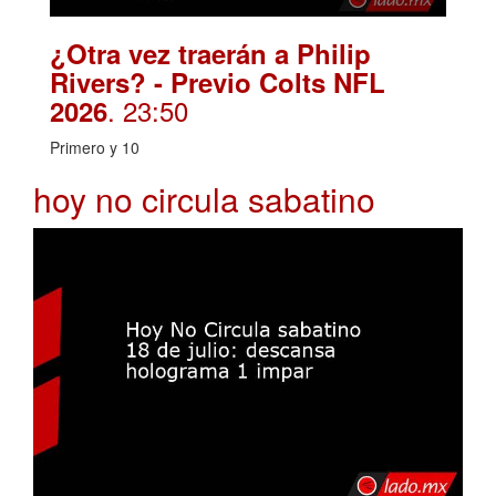
¿Otra vez traerán a Philip
Rivers? - Previo Colts NFL
. 23:50
2026
Primero y 10
hoy no circula sabatino