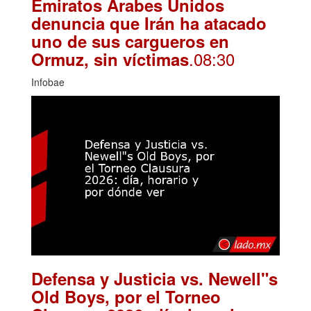
Emiratos Árabes Unidos
denuncia que Irán ha atacado
uno de sus cargueros en
.08:30
Ormuz, sin víctimas
Infobae
Defensa y Justicia vs. Newell"s
Old Boys, por el Torneo