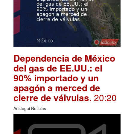
Dependencia de México
del gas de EE.UU.: el
90% importado y un
apagón a merced de
cierre de válvulas
. 20:20
Aristegui Noticias