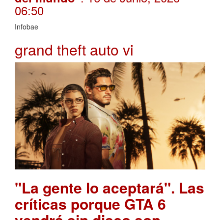
06:50
Infobae
grand theft auto vi
"La gente lo aceptará". Las
críticas porque GTA 6
vendrá sin disco son