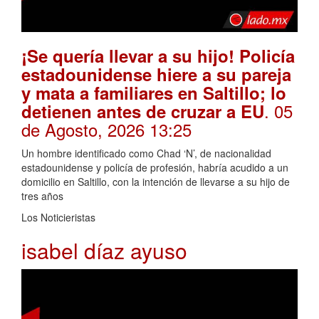
¡Se quería llevar a su hijo! Policía
estadounidense hiere a su pareja
y mata a familiares en Saltillo; lo
. 05
detienen antes de cruzar a EU
de Agosto, 2026 13:25
Un hombre identificado como Chad ‘N’, de nacionalidad
estadounidense y policía de profesión, habría acudido a un
domicilio en Saltillo, con la intención de llevarse a su hijo de
tres años
Los Noticieristas
isabel díaz ayuso