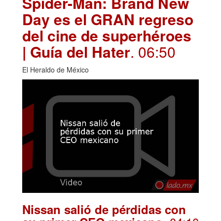
Spider-Man: Brand New
Day es el GRAN regreso
del cine de superhéroes
| Guía del Hater
. 06:50
El Heraldo de México
Nissan salió de pérdidas con