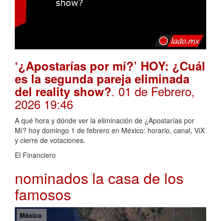
‘¿Apostarías por mí?’ HOY: ¿Cuál
es la segunda pareja eliminada
. 01 de Febrero,
del reality show?
2026 19:46
A qué hora y dónde ver la eliminación de ¿Apostarías por
Mí? hoy domingo 1 de febrero en México: horario, canal, ViX
y cierre de votaciones.
El Financiero
nominados la casa de los
famosos