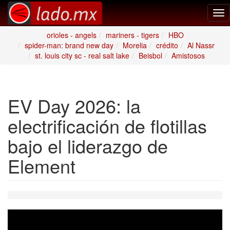
Tog
nav
orioles - angels
mariners - tigers
HBO
spider-man: brand new day
Morelia
crédito
Al Nassr
st. louis city sc - real salt lake
Beisbol
Amistosos
EV Day 2026: la
electrificación de flotillas
bajo el liderazgo de
Element