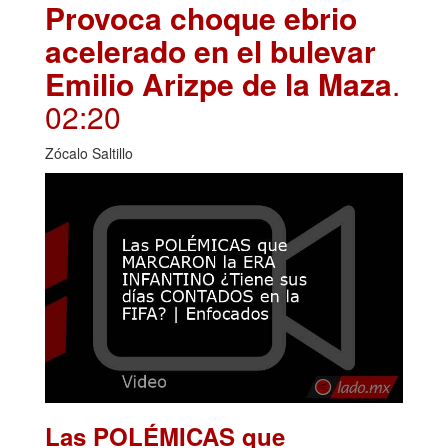
Provoca choque ebrio
acelerado en el bulevar
Emilio Arizpe de la Maza
.
02:20
Zócalo Saltillo
Las POLÉMICAS que