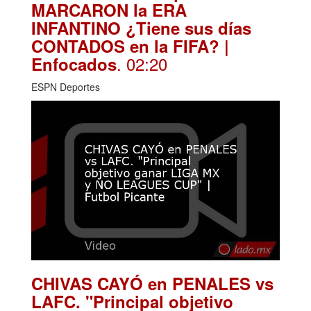
MARCARON la ERA
INFANTINO ¿Tiene sus días
CONTADOS en la FIFA? |
. 02:20
Enfocados
ESPN Deportes
CHIVAS CAYÓ en PENALES vs
LAFC. "Principal objetivo