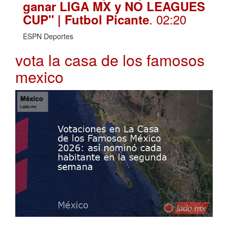
ganar LIGA MX y NO LEAGUES
. 02:20
CUP" | Futbol Picante
ESPN Deportes
vota la casa de los famosos
mexico