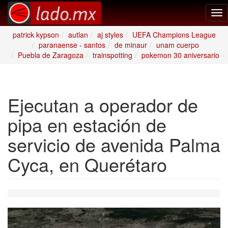
Tog
nav
patrick kypson
autlan
aj styles
UEFA Champions League
paranaense - santos
de minaur
unam cuerpo
Puebla de Zaragoza
trainspotting
pokemon 30 aniversario
Ejecutan a operador de
pipa en estación de
servicio de avenida Palma
Cyca, en Querétaro