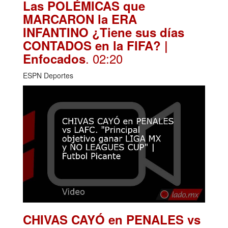
Las POLÉMICAS que
MARCARON la ERA
INFANTINO ¿Tiene sus días
CONTADOS en la FIFA? |
. 02:20
Enfocados
ESPN Deportes
CHIVAS CAYÓ en PENALES vs