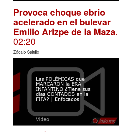
Provoca choque ebrio
acelerado en el bulevar
Emilio Arizpe de la Maza
.
02:20
Zócalo Saltillo