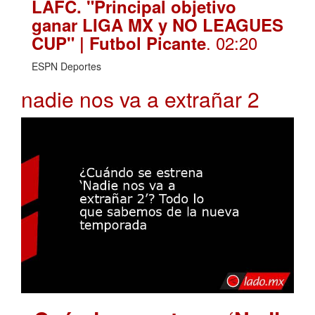
LAFC. "Principal objetivo
ganar LIGA MX y NO LEAGUES
. 02:20
CUP" | Futbol Picante
ESPN Deportes
nadie nos va a extrañar 2