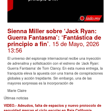
Sienna Miller sobre ‘Jack Ryan:
Guerra Fantasma’: ‘Fantástica de
. 15 de Mayo, 2026
principio a fin’
13:56
El universo del espionaje internacional recibe una inyección
de adrenalina y sofisticación con el estreno de ‘Jack Ryan:
Guerra Fantasma‘ de Tom Clancy. En esta nueva entrega, la
franquicia eleva la apuesta con una trama de conspiraciones
globales y acción trepidante. Sin embargo, una de las
mayores sorpresas es la incorporación de
Marie Claire
Últimas noticias
VIDEO.- Adeudos, falta de espacios y nuevo protocolo de
seguridad marcan el ciclo escolar en Baja California