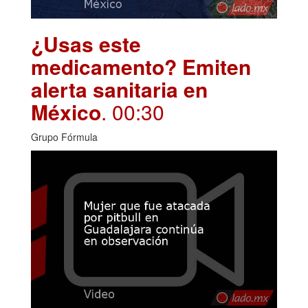
¿Usas este
medicamento? Emiten
alerta sanitaria en
México
. 00:30
Grupo Fórmula