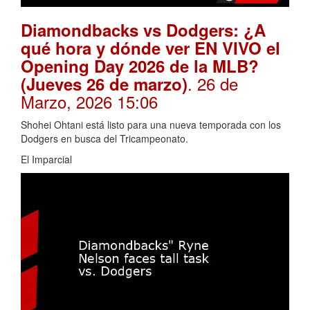
Diamondbacks vs Dodgers: ¿A
qué hora y dónde ver EN VIVO el
Opening Day 2026 de la MLB?
. 26 de
(Jueves 26 de marzo)
Marzo, 2026 15:06
Shohei Ohtani está listo para una nueva temporada con los
Dodgers en busca del Tricampeonato.
El Imparcial