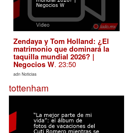
Zendaya y Tom Holland: ¿El
matrimonio que dominará la
taquilla mundial 2026? |
. 23:50
Negocios W
adn Noticias
tottenham