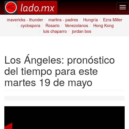
Tog
nav
mavericks - thunder
marlins - padres
Hungría
Ezra Miller
cyclospora
Rosario
Venezolanos
Hong Kong
luis chaparro
jordan bos
Los Ángeles: pronóstico
del tiempo para este
martes 19 de mayo